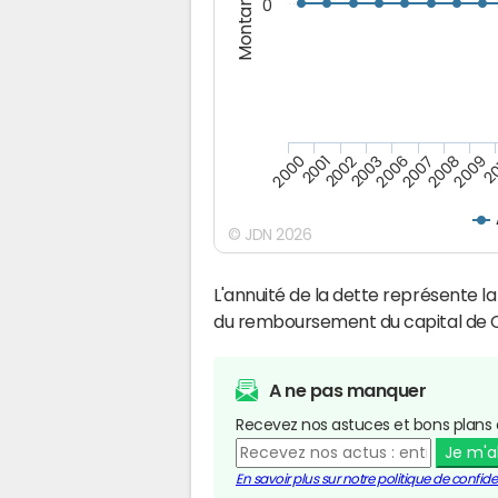
Montants (€)
0
2009
2007
2003
2001
20
2008
2006
2002
2000
© JDN 2026
L'annuité de la dette représente 
du remboursement du capital de
A ne pas manquer
Recevez nos astuces et bons plans 
Je m'
En savoir plus sur notre politique de confiden