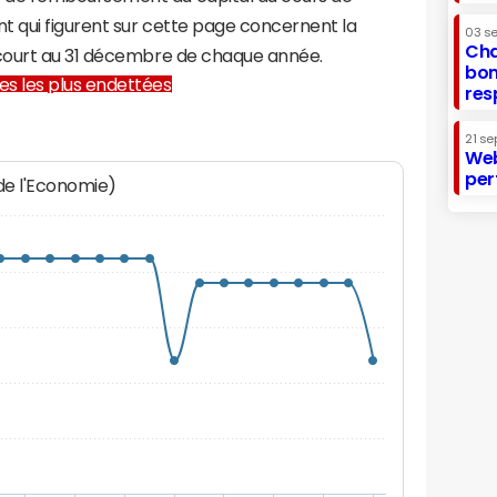
t qui figurent sur cette page concernent la
03 s
Cha
court au 31 décembre de chaque année.
bon
lles les plus endettées
res
21 se
Web
per
 de l'Economie)