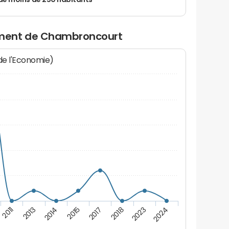
de moins de 250 habitants
ment de Chambroncourt
 de l'Economie)
2011
2013
2014
2015
2017
2018
2023
2024