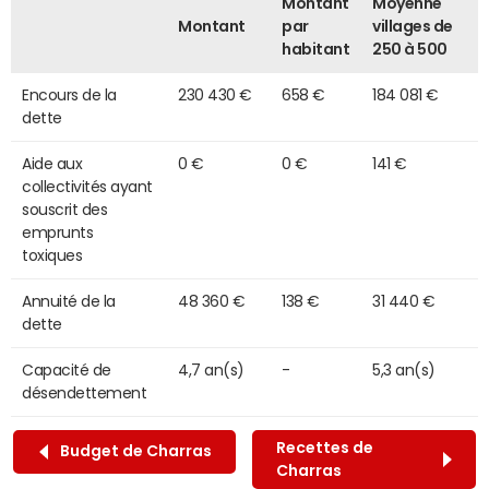
Montant
Moyenne
Montant
par
villages de
habitant
250 à 500
Encours de la
230 430 €
658 €
184 081 €
dette
Aide aux
0 €
0 €
141 €
collectivités ayant
souscrit des
emprunts
toxiques
Annuité de la
48 360 €
138 €
31 440 €
dette
Capacité de
4,7 an(s)
-
5,3 an(s)
désendettement
Recettes de
Budget de Charras
Charras