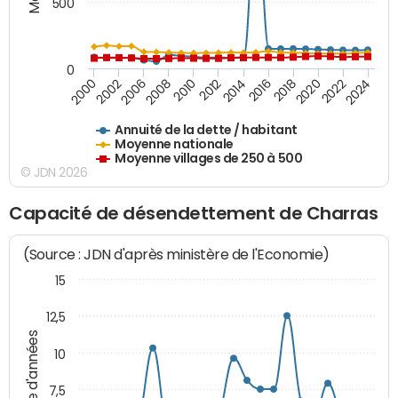
500
0
2018
2002
2022
2008
2012
2016
2000
2020
2006
2024
2010
2014
Annuité de la dette / habitant
Moyenne nationale
Moyenne villages de 250 à 500
© JDN 2026
Capacité de désendettement de Charras
(Source : JDN d'après ministère de l'Economie)
15
12,5
Nombre d'années
10
7,5