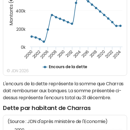
Montants (€)
400k
200k
0k
2000
2022
2016
2010
2002
2024
2018
2012
2006
2020
2014
2008
Encours de la dette
© JDN 2026
L'encours de la dette représente la somme que Charras
doit rembourser aux banques. La somme présentée ci-
dessus représente l'encours total au 31 décembre.
Dette par habitant de Charras
(Source : JDN d'après ministère de l'Economie)
2000