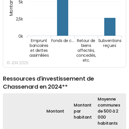
Montants (€)
5k
2,5k
0k
Emprunt
Fonds de c…
Retour de
Subventions
bancaires
biens
reçues
et dettes
affectés,
assimilées
concedés,
etc.
© JDN 2026
Ressources d'investissement de
Chassenard en 2024**
Moyenne
Montant
communes
Montant
par
de 500 à 2
habitant
000
habitants