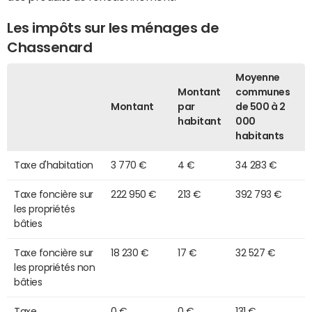
Les impôts sur les ménages de
Chassenard
Moyenne
Montant
communes
Montant
par
de 500 à 2
habitant
000
habitants
Taxe d'habitation
3 770 €
4 €
34 283 €
Taxe foncière sur
222 950 €
213 €
392 793 €
les propriétés
bâties
Taxe foncière sur
18 230 €
17 €
32 527 €
les propriétés non
bâties
Taxe
0 €
0 €
131 €