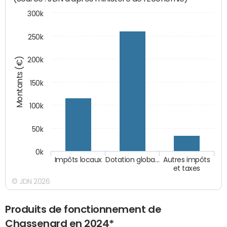
300k
250k
Montants (€)
200k
150k
100k
50k
0k
Impôts locaux
Dotation globa…
Autres impôts
et taxes
© JDN 2026
Produits de fonctionnement de
Chassenard en 2024*