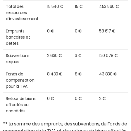
Total des
15 540 €
15 €
453 560 €
ressources
d'investissement
Emprunts
0 €
0 €
58 617 €
bancaires et
dettes
Subventions
2 630 €
3 €
120 078 €
reçues
Fonds de
8 430 €
8 €
43 830 €
compensation
pour la TVA
Retour de biens
0 €
0 €
2 €
affectés ou
concédés
**
La somme des emprunts, des subventions, du Fonds de
compentation de la TVA et des retours de biens affectés