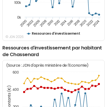
100k
0k
2000
2022
2016
2010
2002
2024
2018
2012
2006
2020
2014
2008
Ressources d'investissement
© JDN 2026
Ressources d'investissement par habitant
de Chassenard
(Source : JDN d'après ministère de l'Economie)
600
Montants (€)
400
200