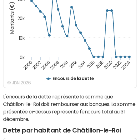
Montants (€)
20k
10k
0k
2020
2010
2016
2006
2022
2012
2000
2018
2008
2024
2014
2002
Encours de la dette
© JDN 2026
L'encours de la dette représente la somme que
Châtillon-le-Roi doit rembourser aux banques. La somme
présentée ci-dessus représente l'encours total au 31
décembre.
Dette par habitant de Châtillon-le-Roi