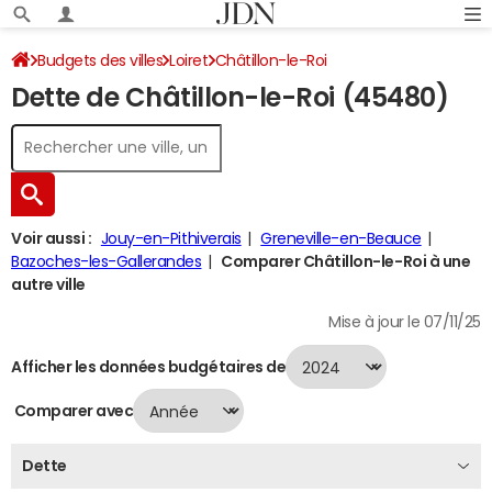
Budgets des villes
Loiret
Châtillon-le-Roi
Dette de Châtillon-le-Roi (45480)
Dette au 31/12/2024
Voir aussi :
Jouy-en-Pithiverais
Greneville-en-Beauce
Bazoches-les-Gallerandes
Comparer Châtillon-le-Roi à une
autre ville
Mise à jour le 07/11/25
Afficher les données budgétaires de
Comparer avec
Dette