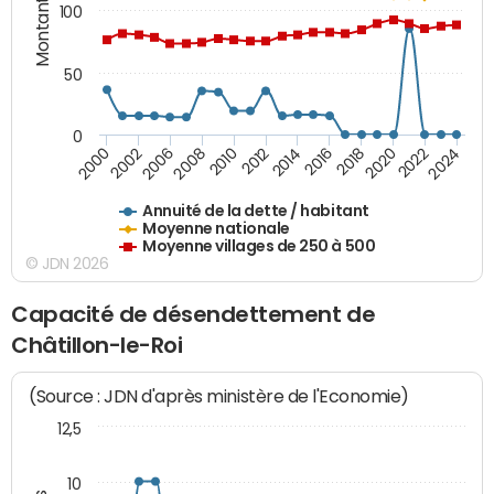
Montants (€)
100
50
0
2014
2008
2000
2024
2018
2012
2006
2022
2016
2010
2002
2020
Annuité de la dette / habitant
Moyenne nationale
Moyenne villages de 250 à 500
© JDN 2026
Capacité de désendettement de
Châtillon-le-Roi
(Source : JDN d'après ministère de l'Economie)
12,5
10