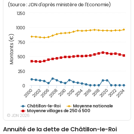
(Source : JDN d'après ministère de l'Economie)
1250
1000
Montants (€)
750
500
250
0
2018
2002
2022
2008
2012
2016
2000
2020
2006
2024
2010
2014
Châtillon-le-Roi
Moyenne nationale
Moyenne villages de 250 à 500
© JDN 2026
Annuité de la dette de Châtillon-le-Roi