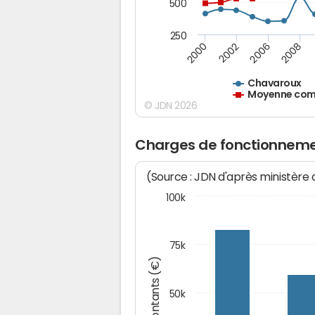
500
250
2000
2002
2006
2008
Chavaroux
Moyenne comm
© JDN 2026
Charges de fonctionneme
(Source : JDN d'après ministère
100k
75k
Montants (€)
50k