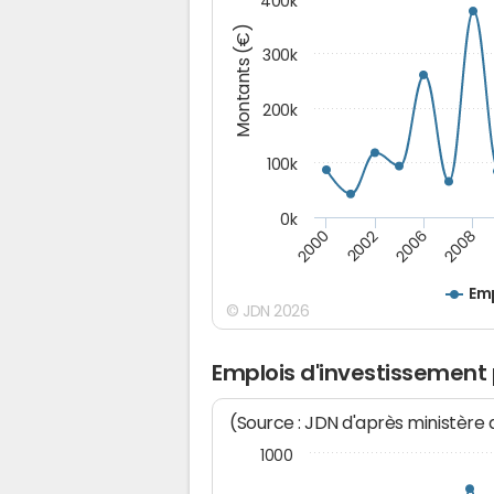
400k
Montants (€)
300k
200k
100k
0k
2000
2008
2006
2002
Emp
© JDN 2026
Emplois d'investissement
(Source : JDN d'après ministère
1000