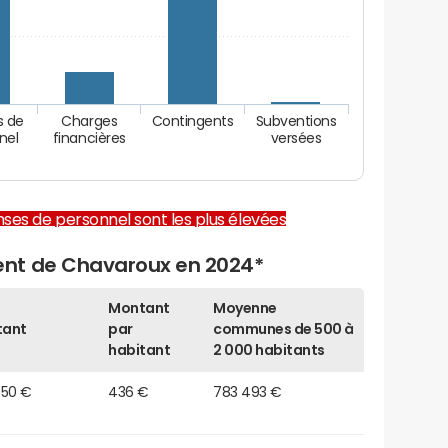
s de
Charges
Contingents
Subventions
nel
financières
versées
enses de personnel sont les plus élevées
nt de Chavaroux en 2024*
Montant
Moyenne
tant
par
communes de 500 à
habitant
2 000 habitants
950 €
436 €
783 493 €