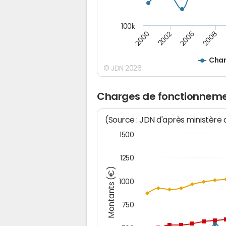
100k
2008
2006
2002
2000
Char
© JDN 2026
Charges de fonctionneme
(Source : JDN d'après ministère
1500
1250
Montants (€)
1000
750