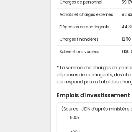
Charges de personnel
59 17
Achats et charges externes
82 9
Dépenses de contingents
44 3
Charges financières
12 110
Subventions versées
1 130
*
La somme des charges de personn
dépenses de contingents, des char
correspond pas au total des char
Emplois d'investissement
(Source : JDN d'après ministère
500k