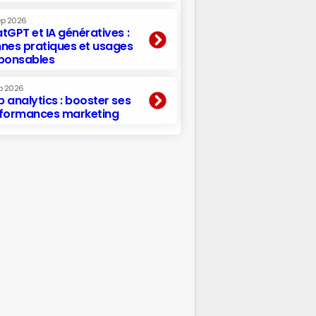
ep 2026
tGPT et IA génératives :
nes pratiques et usages
ponsables
p 2026
 analytics : booster ses
formances marketing