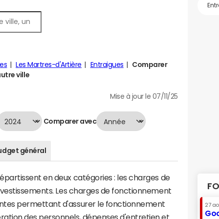
es
Les Martres-d'Artière
Entraigues
Comparer
tre ville
Mise à jour le 07/11/25
Comparer avec
udget général
artissent en deux catégories : les charges de
FO
investissements. Les charges de fonctionnement
tes permettant d'assurer le fonctionnement
27 a
Goo
tion des personnels, dépenses d'entretien et