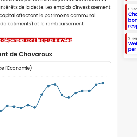
 intérêts de la dette. Les emplois d'investissement
03 s
Cha
capital affectant le patrimoine communal
bon
on de bâtiments) et le remboursement
res
21 se
les dépenses sont les plus élevées
Web
per
ent de Chavaroux
 de l'Economie)