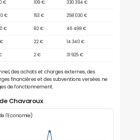
0 €
109 €
330 394 €
30 €
153 €
258 030 €
10 €
82 €
46 498 €
 €
22 €
14 340 €
 €
2 €
31 925 €
el, des achats et charges externes, des
ges financières et des subventions versées ne
ges de fonctionnement.
 de Chavaroux
 de l'Economie)