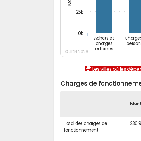
25k
0k
Achats et
Charge
charges
person
externes
© JDN 2026
Les villes où les dép
Charges de fonctionneme
Mon
Total des charges de
236 
fonctionnement