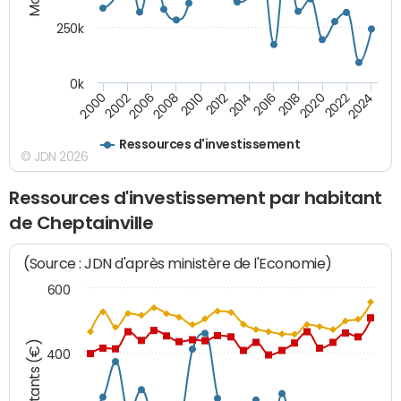
250k
0k
2016
2014
2012
2010
2008
2006
2002
2000
2024
2022
2020
2018
Ressources d'investissement
© JDN 2026
Ressources d'investissement par habitant
de Cheptainville
(Source : JDN d'après ministère de l'Economie)
600
Montants (€)
400