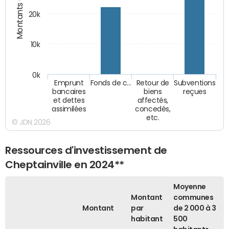
Montants (€)
20k
10k
0k
Emprunt
Fonds de c…
Retour de
Subventions
bancaires
biens
reçues
et dettes
affectés,
assimilées
concedés,
etc.
© JDN 2026
Ressources d'investissement de
Cheptainville en 2024**
Moyenne
Montant
communes
Montant
par
de 2 000 à 3
habitant
500