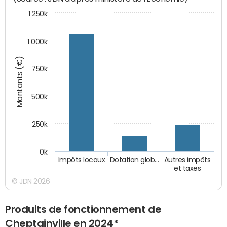
1 250k
1 000k
Montants (€)
750k
500k
250k
0k
Impôts locaux
Dotation glob…
Autres impôts
et taxes
© JDN 2026
Produits de fonctionnement de
Cheptainville en 2024*