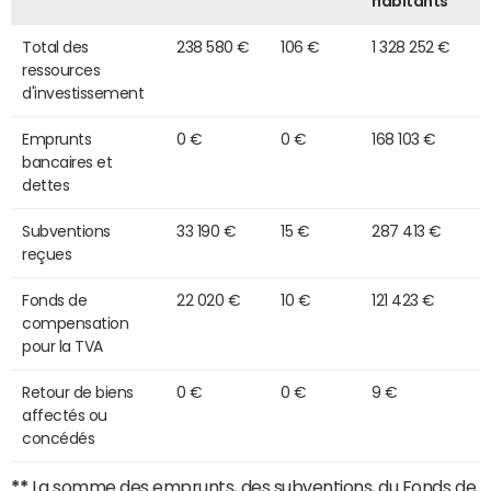
habitants
Total des
238 580 €
106 €
1 328 252 €
ressources
d'investissement
Emprunts
0 €
0 €
168 103 €
bancaires et
dettes
Subventions
33 190 €
15 €
287 413 €
reçues
Fonds de
22 020 €
10 €
121 423 €
compensation
pour la TVA
Retour de biens
0 €
0 €
9 €
affectés ou
concédés
**
La somme des emprunts, des subventions, du Fonds de