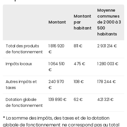
Moyenne
Montant
communes
Montant
par
de 2 000 à 3
habitant
500
habitants
Total des produits
1 816 920
811 €
2 931 214 €
de fonctionnement
€
Impôts locaux
1 064 510
475 €
1 280 003 €
€
Autres impôts et
240 970
108 €
178 244 €
taxes
€
Dotation globale
139 890 €
62 €
421 321 €
de fonctionnement
*
La somme des impôts, des taxes et de la dotation
globale de fonctionnement ne correspond pas au total