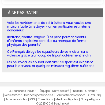
À NE PAS RATER
Voici les revêtements de sol à éviter si vous voulez une
maison facile à nettoyer - un en particulier est même
dangereux
Bertrand, maître-nageur : "Les principaux accidents
d'enfants en piscine sont dus au manque de forme
physique des parents"
Ce Français déloge les squatteurs de sa maison sans
violence grâce à un coup de fil particulièrement malin
Les neurologues en sont certains : ce sport est excellent
pour le cerveau et quelques minutes régulières suffisent
Qui sommes-nous ?
L'équipe
Notre société
Publicité
Contact
Recrutement
Données personnelles
Paramétrer les cookies
Gérer Utiq
Tous les articles
RSS
Corrections
Mentions légales
Groupe Figaro
© 2025 CCM Benchmark