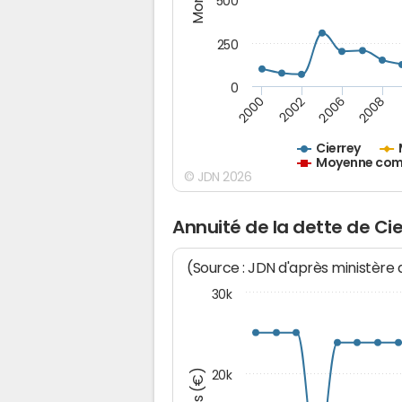
500
250
0
2000
2002
2006
2008
Cierrey
Moyenne comm
© JDN 2026
Annuité de la dette de Ci
(Source : JDN d'après ministère
30k
20k