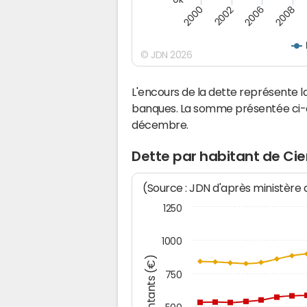
2008
2006
2002
2000
© JDN 2026
L'encours de la dette représente 
banques. La somme présentée ci-de
décembre.
Dette par habitant de Cie
(Source : JDN d'après ministère
1250
1000
Montants (€)
750