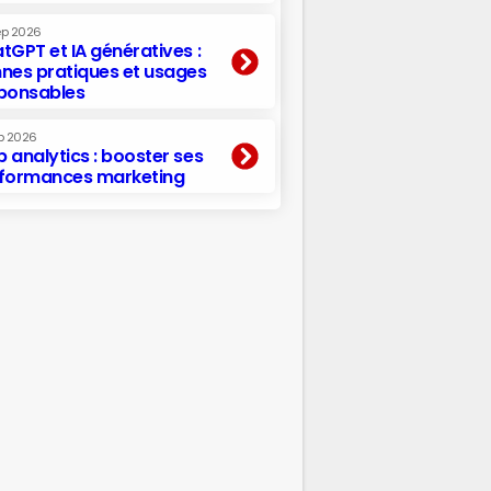
ep 2026
tGPT et IA génératives :
nes pratiques et usages
ponsables
p 2026
 analytics : booster ses
formances marketing