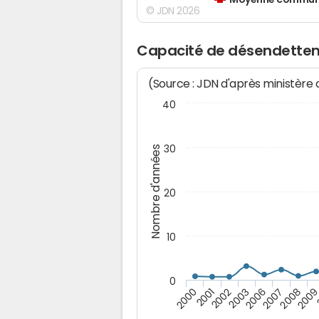
Moyenne communes
© JDN 2026
Capacité de désendettem
(Source : JDN d'après ministère
40
30
Nombre d'années
20
10
0
200
2007
2003
2001
2008
2006
2002
2000