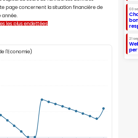
te page concernent la situation financière de
03 s
Cha
e année.
bon
lles les plus endettées
res
21 se
Web
per
 de l'Economie)