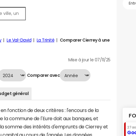
y
Le Val-David
La Trinité
Comparer Cierrey à une
Mise à jour le 07/11/25
Comparer avec
udget général
n fonction de deux critères : l'encours de la
FO
e la commune de l'Eure doit aux banques, et
 à la somme des intérêts d'emprunts de Cierrey et
27 a
Goo
apital au cours de l'année. Les données