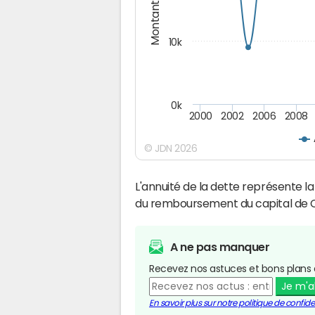
Montants (€)
10k
0k
2000
2002
2006
2008
© JDN 2026
L'annuité de la dette représente 
du remboursement du capital de C
A ne pas manquer
Recevez nos astuces et bons plans 
Je m'
En savoir plus sur notre politique de confiden