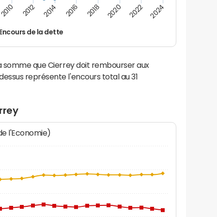
2024
2022
2020
2018
2016
2014
2012
2010
Encours de la dette
la somme que Cierrey doit rembourser aux
ssus représente l'encours total au 31
rrey
 de l'Economie)