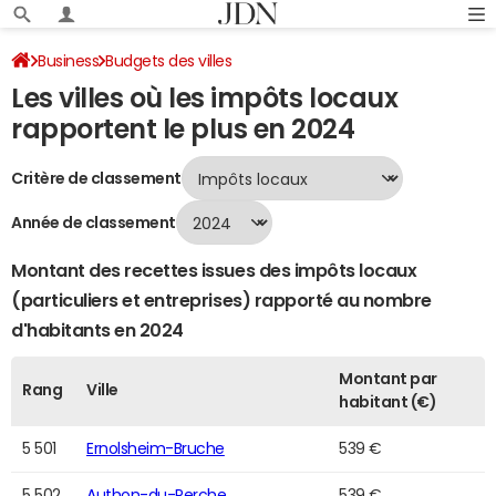
Business
Budgets des villes
Les villes où les impôts locaux
Classement 2024 des villes par impôts locaux
Page 111
rapportent le plus en 2024
Critère de classement
Année de classement
Montant des recettes issues des impôts locaux
(particuliers et entreprises) rapporté au nombre
d'habitants en 2024
Montant par
Rang
Ville
habitant (€)
5 501
Ernolsheim-Bruche
539 €
5 502
Authon-du-Perche
539 €