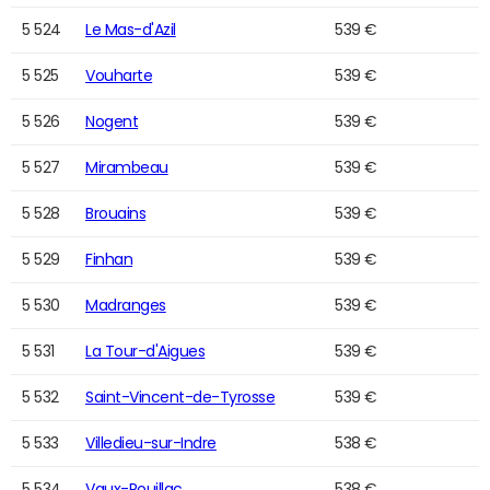
5 524
Le Mas-d'Azil
539 €
5 525
Vouharte
539 €
5 526
Nogent
539 €
5 527
Mirambeau
539 €
5 528
Brouains
539 €
5 529
Finhan
539 €
5 530
Madranges
539 €
5 531
La Tour-d'Aigues
539 €
5 532
Saint-Vincent-de-Tyrosse
539 €
5 533
Villedieu-sur-Indre
538 €
5 534
Vaux-Rouillac
538 €