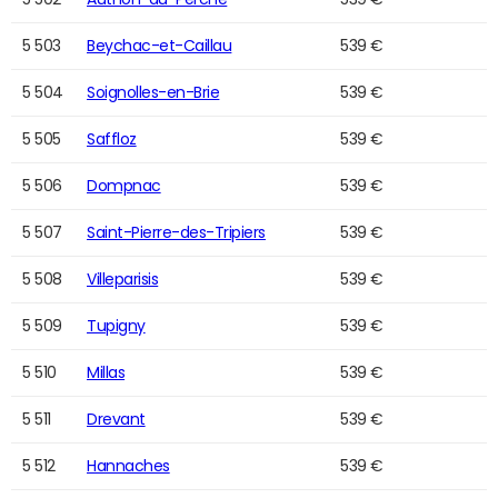
5 503
Beychac-et-Caillau
539 €
5 504
Soignolles-en-Brie
539 €
5 505
Saffloz
539 €
5 506
Dompnac
539 €
5 507
Saint-Pierre-des-Tripiers
539 €
5 508
Villeparisis
539 €
5 509
Tupigny
539 €
5 510
Millas
539 €
5 511
Drevant
539 €
5 512
Hannaches
539 €