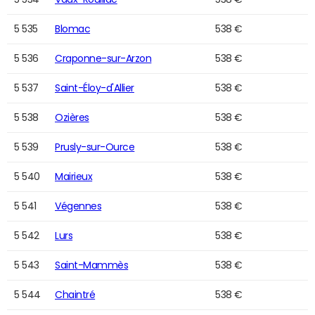
5 535
Blomac
538 €
5 536
Craponne-sur-Arzon
538 €
5 537
Saint-Éloy-d'Allier
538 €
5 538
Ozières
538 €
5 539
Prusly-sur-Ource
538 €
5 540
Mairieux
538 €
5 541
Végennes
538 €
5 542
Lurs
538 €
5 543
Saint-Mammès
538 €
5 544
Chaintré
538 €