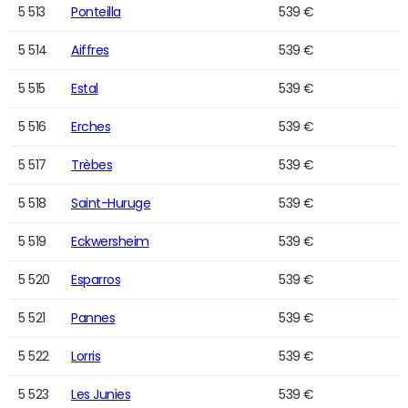
5 513
Ponteilla
539 €
5 514
Aiffres
539 €
5 515
Estal
539 €
5 516
Erches
539 €
5 517
Trèbes
539 €
5 518
Saint-Huruge
539 €
5 519
Eckwersheim
539 €
5 520
Esparros
539 €
5 521
Pannes
539 €
5 522
Lorris
539 €
5 523
Les Junies
539 €