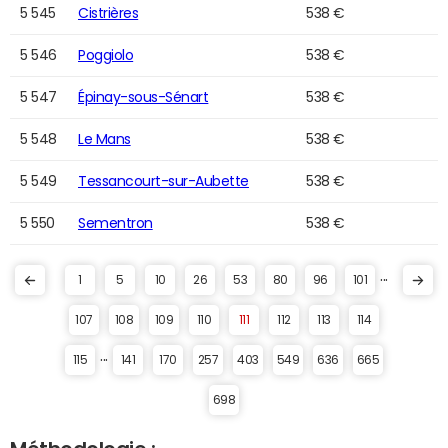
5 545
Cistrières
538 €
5 546
Poggiolo
538 €
5 547
Épinay-sous-Sénart
538 €
5 548
Le Mans
538 €
5 549
Tessancourt-sur-Aubette
538 €
5 550
Sementron
538 €
...
1
5
10
26
53
80
96
101
107
108
109
110
111
112
113
114
...
115
141
170
257
403
549
636
665
698