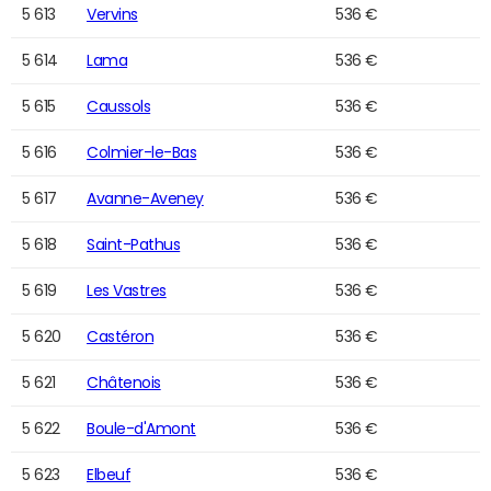
5 613
Vervins
536 €
5 614
Lama
536 €
5 615
Caussols
536 €
5 616
Colmier-le-Bas
536 €
5 617
Avanne-Aveney
536 €
5 618
Saint-Pathus
536 €
5 619
Les Vastres
536 €
5 620
Castéron
536 €
5 621
Châtenois
536 €
5 622
Boule-d'Amont
536 €
5 623
Elbeuf
536 €