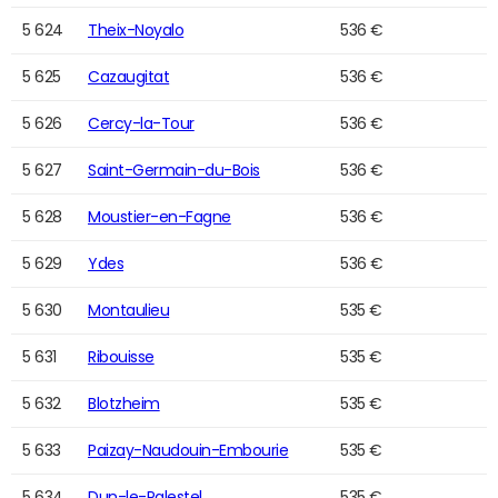
5 624
Theix-Noyalo
536 €
5 625
Cazaugitat
536 €
5 626
Cercy-la-Tour
536 €
5 627
Saint-Germain-du-Bois
536 €
5 628
Moustier-en-Fagne
536 €
5 629
Ydes
536 €
5 630
Montaulieu
535 €
5 631
Ribouisse
535 €
5 632
Blotzheim
535 €
5 633
Paizay-Naudouin-Embourie
535 €
5 634
Dun-le-Palestel
535 €