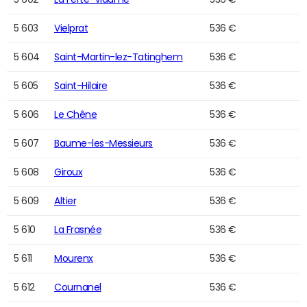
5 603
Vielprat
536 €
5 604
Saint-Martin-lez-Tatinghem
536 €
5 605
Saint-Hilaire
536 €
5 606
Le Chêne
536 €
5 607
Baume-les-Messieurs
536 €
5 608
Giroux
536 €
5 609
Altier
536 €
5 610
La Frasnée
536 €
5 611
Mourenx
536 €
5 612
Cournanel
536 €