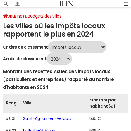
Business
Budgets des villes
Les villes où les impôts locaux
Classement 2024 des villes par impôts locaux
Page 113
rapportent le plus en 2024
Critère de classement
Année de classement
Montant des recettes issues des impôts locaux
(particuliers et entreprises) rapporté au nombre
d'habitants en 2024
Montant par
Rang
Ville
habitant (€)
5 601
Saint-Agnan-en-Vercors
536 €
5 602
La Ferté-Vidame
536 €