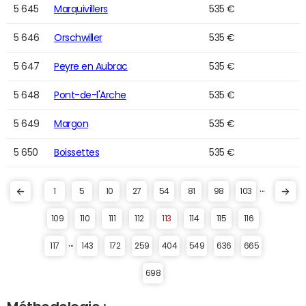
5 645
Marquivillers
535 €
5 646
Orschwiller
535 €
5 647
Peyre en Aubrac
535 €
5 648
Pont-de-l'Arche
535 €
5 649
Margon
535 €
5 650
Boissettes
535 €
...
1
5
10
27
54
81
98
103
109
110
111
112
113
114
115
116
...
117
143
172
259
404
549
636
665
698