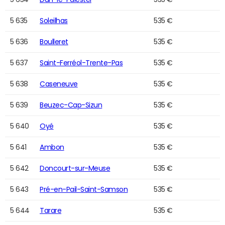
5 635
Soleilhas
535 €
5 636
Boulleret
535 €
5 637
Saint-Ferréol-Trente-Pas
535 €
5 638
Caseneuve
535 €
5 639
Beuzec-Cap-Sizun
535 €
5 640
Oyé
535 €
5 641
Ambon
535 €
5 642
Doncourt-sur-Meuse
535 €
5 643
Pré-en-Pail-Saint-Samson
535 €
5 644
Tarare
535 €