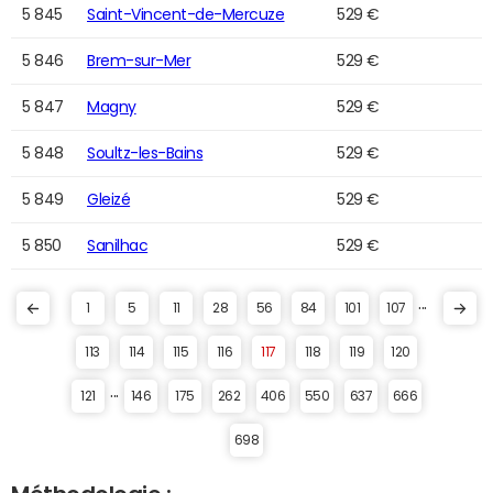
5 845
Saint-Vincent-de-Mercuze
529 €
5 846
Brem-sur-Mer
529 €
5 847
Magny
529 €
5 848
Soultz-les-Bains
529 €
5 849
Gleizé
529 €
5 850
Sanilhac
529 €
...
1
5
11
28
56
84
101
107
113
114
115
116
117
118
119
120
...
121
146
175
262
406
550
637
666
698