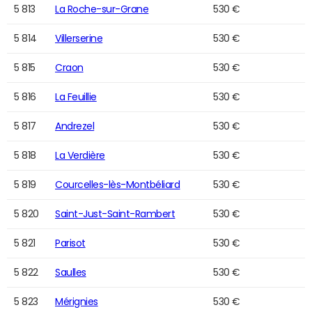
5 813
La Roche-sur-Grane
530 €
5 814
Villerserine
530 €
5 815
Craon
530 €
5 816
La Feuillie
530 €
5 817
Andrezel
530 €
5 818
La Verdière
530 €
5 819
Courcelles-lès-Montbéliard
530 €
5 820
Saint-Just-Saint-Rambert
530 €
5 821
Parisot
530 €
5 822
Saulles
530 €
5 823
Mérignies
530 €