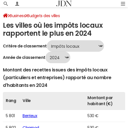
Business
Budgets des villes
Les villes où les impôts locaux
Classement 2024 des villes par impôts locaux
Page 117
rapportent le plus en 2024
Critère de classement
Année de classement
Montant des recettes issues des impôts locaux
(particuliers et entreprises) rapporté au nombre
d'habitants en 2024
Montant par
Rang
Ville
habitant (€)
5 801
Berrieux
530 €
5 802
Charnod
530 €