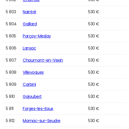
5 803
Naintré
530 €
5 804
Gaillard
530 €
5 805
Parçay-Meslay
530 €
5 806
Lansac
530 €
5 807
Chaumont-en-Vexin
530 €
5 808
Villevoques
530 €
5 809
Carbini
530 €
5 810
Gajoubert
530 €
5 811
Forges-les-Eaux
530 €
5 812
Mornac-sur-Seudre
530 €