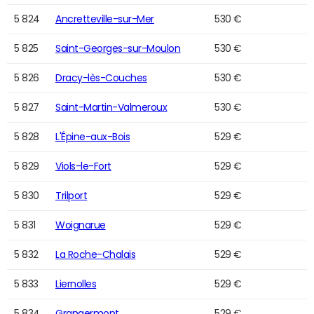
5 824
Ancretteville-sur-Mer
530 €
5 825
Saint-Georges-sur-Moulon
530 €
5 826
Dracy-lès-Couches
530 €
5 827
Saint-Martin-Valmeroux
530 €
5 828
L'Épine-aux-Bois
529 €
5 829
Viols-le-Fort
529 €
5 830
Trilport
529 €
5 831
Woignarue
529 €
5 832
La Roche-Chalais
529 €
5 833
Liernolles
529 €
5 834
Grangermont
529 €