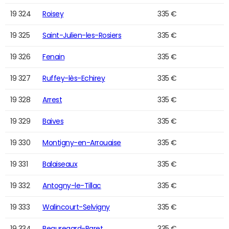
19 324
Roisey
335 €
19 325
Saint-Julien-les-Rosiers
335 €
19 326
Fenain
335 €
19 327
Ruffey-lès-Echirey
335 €
19 328
Arrest
335 €
19 329
Baives
335 €
19 330
Montigny-en-Arrouaise
335 €
19 331
Balaiseaux
335 €
19 332
Antogny-le-Tillac
335 €
19 333
Walincourt-Selvigny
335 €
19 334
Beauregard-Baret
335 €