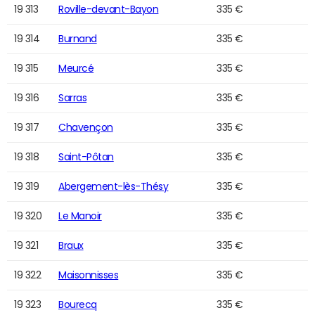
19 313
Roville-devant-Bayon
335 €
19 314
Burnand
335 €
19 315
Meurcé
335 €
19 316
Sarras
335 €
19 317
Chavençon
335 €
19 318
Saint-Pôtan
335 €
19 319
Abergement-lès-Thésy
335 €
19 320
Le Manoir
335 €
19 321
Braux
335 €
19 322
Maisonnisses
335 €
19 323
Bourecq
335 €