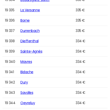
19 335
La Versanne
335 €
19 336
Borne
335 €
19 337
Durrenbach
335 €
19 338
Dieffenthal
334 €
19 339
Sainte-Agnès
334 €
19 340
Mayres
334 €
19 341
Bidache
334 €
19 342
Dury
334 €
19 343
Savolles
334 €
19 344
Oeyreluy
334 €