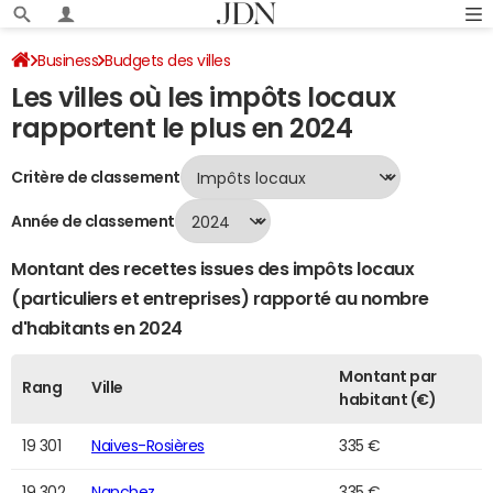
Business
Budgets des villes
Les villes où les impôts locaux
Classement 2024 des villes par impôts locaux
Page 387
rapportent le plus en 2024
Critère de classement
Année de classement
Montant des recettes issues des impôts locaux
(particuliers et entreprises) rapporté au nombre
d'habitants en 2024
Montant par
Rang
Ville
habitant (€)
19 301
Naives-Rosières
335 €
19 302
Nanchez
335 €