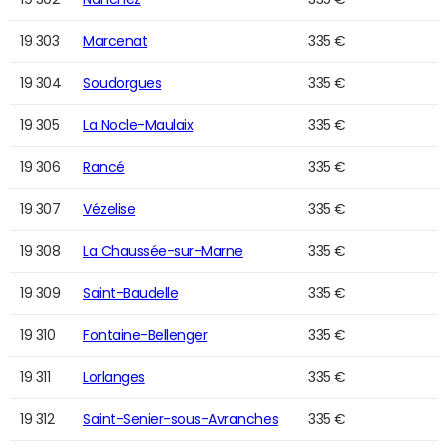
19 303
Marcenat
335 €
19 304
Soudorgues
335 €
19 305
La Nocle-Maulaix
335 €
19 306
Rancé
335 €
19 307
Vézelise
335 €
19 308
La Chaussée-sur-Marne
335 €
19 309
Saint-Baudelle
335 €
19 310
Fontaine-Bellenger
335 €
19 311
Lorlanges
335 €
19 312
Saint-Senier-sous-Avranches
335 €