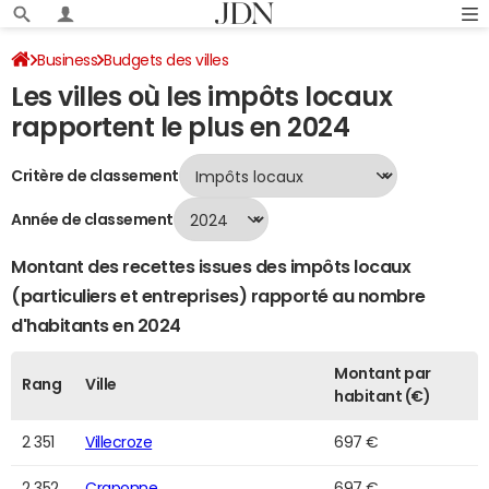
Business
Budgets des villes
Les villes où les impôts locaux
Classement 2024 des villes par impôts locaux
Page 48
rapportent le plus en 2024
Critère de classement
Année de classement
Montant des recettes issues des impôts locaux
(particuliers et entreprises) rapporté au nombre
d'habitants en 2024
Montant par
Rang
Ville
habitant (€)
2 351
Villecroze
697 €
2 352
Craponne
697 €