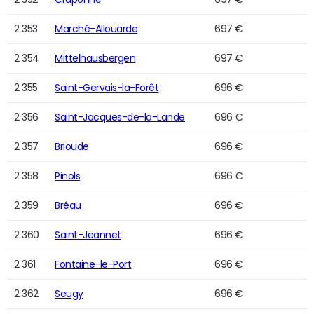
2 353
Marché-Allouarde
697 €
2 354
Mittelhausbergen
697 €
2 355
Saint-Gervais-la-Forêt
696 €
2 356
Saint-Jacques-de-la-Lande
696 €
2 357
Brioude
696 €
2 358
Pinols
696 €
2 359
Bréau
696 €
2 360
Saint-Jeannet
696 €
2 361
Fontaine-le-Port
696 €
2 362
Seugy
696 €