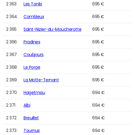
2 363
Les Tonils
695 €
2 364
Combleux
695 €
2 365
Saint-Nizier-du-Moucherotte
695 €
2 366
Pradines
695 €
2 367
Coubjours
695 €
2 368
Le Porge
695 €
2 369
La Motte-Ternant
695 €
2 370
Hagetmau
694 €
2 371
Albi
694 €
2 372
Breuillet
694 €
2 373
Tournus
694 €