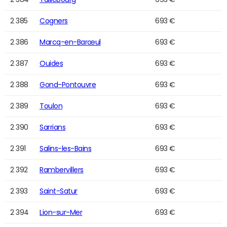
2 385
Cogners
693 €
2 386
Marcq-en-Barœul
693 €
2 387
Ouides
693 €
2 388
Gond-Pontouvre
693 €
2 389
Toulon
693 €
2 390
Sarrians
693 €
2 391
Salins-les-Bains
693 €
2 392
Rambervillers
693 €
2 393
Saint-Satur
693 €
2 394
Lion-sur-Mer
693 €