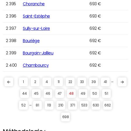
2 395
Choranche
693 €
2 396
Saint-Estèphe
693 €
2 397
Sully-sur-Loire
692 €
2 398
Bouriège
692 €
2 399
Bourgoin-Jallieu
692 €
2 400
Chambourcy
692 €
...
1
2
4
11
22
33
39
41
44
45
46
47
48
49
50
51
...
52
81
113
210
371
533
630
662
698