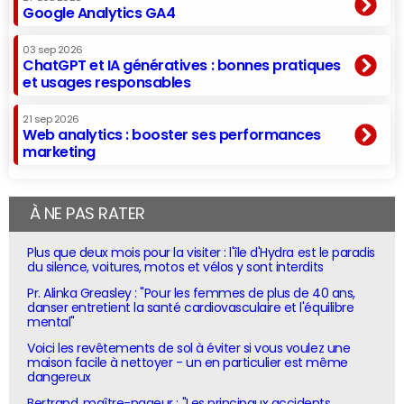
Google Analytics GA4
03 sep 2026
ChatGPT et IA génératives : bonnes pratiques
et usages responsables
21 sep 2026
Web analytics : booster ses performances
marketing
À NE PAS RATER
Plus que deux mois pour la visiter : l'île d'Hydra est le paradis
du silence, voitures, motos et vélos y sont interdits
Pr. Alinka Greasley : "Pour les femmes de plus de 40 ans,
danser entretient la santé cardiovasculaire et l'équilibre
mental"
Voici les revêtements de sol à éviter si vous voulez une
maison facile à nettoyer - un en particulier est même
dangereux
Bertrand, maître-nageur : "Les principaux accidents