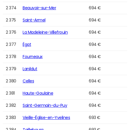
2 374
Beauvoir-sur-Mer
694 €
2 375
Saint-Armel
694 €
2 376
La Madeleine-Villefrouin
694 €
2 377
Égat
694 €
2 378
Fourneaux
694 €
2 379
Lanildut
694 €
2 380
Celles
694 €
2 381
Haute-Goulaine
694 €
2 382
Saint-Germain-du-Puy
694 €
2 383
Vieille-Église-en-Yvelines
693 €
2 384
Taillebourg
693 €