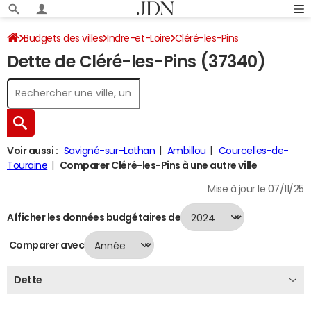
Budgets des villes
Indre-et-Loire
Cléré-les-Pins
Dette de Cléré-les-Pins (37340)
Dette au 31/12/2024
Voir aussi :
Savigné-sur-Lathan
Ambillou
Courcelles-de-
Touraine
Comparer Cléré-les-Pins à une autre ville
Mise à jour le 07/11/25
Afficher les données budgétaires de
Comparer avec
Dette