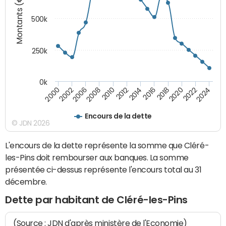
Montants (€)
500k
250k
0k
2016
2014
2012
2010
2008
2006
2002
2000
2024
2022
2020
2018
Encours de la dette
© JDN 2026
L'encours de la dette représente la somme que Cléré-
les-Pins doit rembourser aux banques. La somme
présentée ci-dessus représente l'encours total au 31
décembre.
Dette par habitant de Cléré-les-Pins
(Source : JDN d'après ministère de l'Economie)