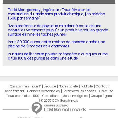
Todd Montgomery , ingénieur : "Pour éliminer les
moustiques du jardin sans produit chimique, j'en relâche
1 500 par semaine"
"Mon professeur de physique m'a donné cette astuce
contre les vêtements jaunis" : un produit vendu en grande
surface élimine les taches jaunes
Pour 139 000 euros, cette maison de charme cache une
piscine de 9 mètres et 4 chambres
Punaises de lit : cette poudre ménagère à quelques euros
a tué 100% des punaises dans une étude
Qui sommes-nous ?
L'équipe
Notre société
Publicité
Contact
Recrutement
Données personnelles
Paramétrer les cookies
Gérer Utiq
Tous les articles
RSS
Corrections
Mentions légales
Groupe Figaro
© 2025 CCM Benchmark