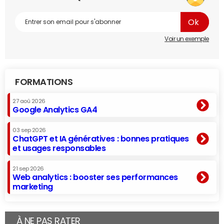
Voir un exemple
FORMATIONS
27 aoû 2026
Google Analytics GA4
03 sep 2026
ChatGPT et IA génératives : bonnes pratiques
et usages responsables
21 sep 2026
Web analytics : booster ses performances
marketing
À NE PAS RATER