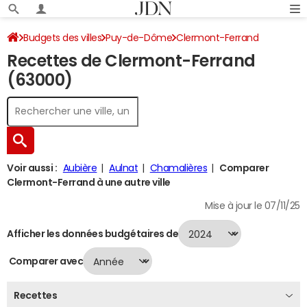
Budgets des villes
Puy-de-Dôme
Clermont-Ferrand
Recettes de Clermont-Ferrand
Recettes 2024
(63000)
Voir aussi :
Aubière
Aulnat
Chamalières
Comparer
Clermont-Ferrand à une autre ville
Mise à jour le 07/11/25
Afficher les données budgétaires de
Comparer avec
Recettes