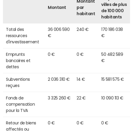
Montant
villes de plus
Montant
par
de 100 000
habitant
habitants
Total des
36 006 590
240 €
170 186 038
ressources
€
€
d'investissement
Emprunts
0 €
0 €
50 482 589
bancaires et
€
dettes
Subventions
2 036 310 €
14 €
15 581 575 €
reçues
Fonds de
3 325 260 €
22 €
10 090 113 €
compensation
pour la TVA
Retour de biens
0 €
0 €
0 €
affectés ou