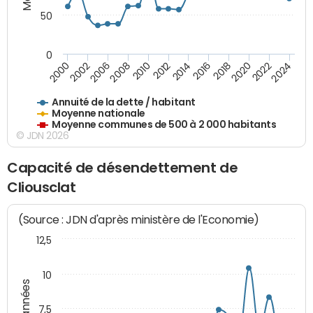
50
0
2014
2008
2000
2024
2018
2012
2006
2022
2016
2010
2002
2020
Annuité de la dette / habitant
Moyenne nationale
Moyenne communes de 500 à 2 000 habitants
© JDN 2026
Capacité de désendettement de
Cliousclat
(Source : JDN d'après ministère de l'Economie)
12,5
10
7,5