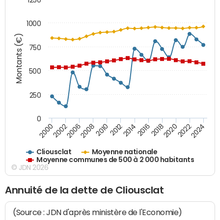
1000
Montants (€)
750
500
250
0
2018
2002
2022
2008
2012
2016
2000
2020
2006
2024
2010
2014
Cliousclat
Moyenne nationale
Moyenne communes de 500 à 2 000 habitants
© JDN 2026
Annuité de la dette de Cliousclat
(Source : JDN d'après ministère de l'Economie)