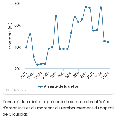
80k
Montants (€)
60k
40k
20k
2020
2010
2016
2006
2022
2012
2000
2018
2008
2024
2014
2002
Annuité de la dette
© JDN 2026
L'annuité de la dette représente la somme des intérêts
d'emprunts et du montant du remboursement du capital
de Cliousclat.