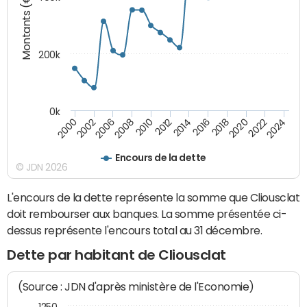
Montants (€)
200k
0k
2000
2022
2016
2010
2002
2024
2018
2012
2006
2020
2014
2008
Encours de la dette
© JDN 2026
L'encours de la dette représente la somme que Cliousclat
doit rembourser aux banques. La somme présentée ci-
dessus représente l'encours total au 31 décembre.
Dette par habitant de Cliousclat
(Source : JDN d'après ministère de l'Economie)
1250