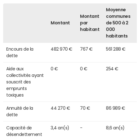
Moyenne
Montant
communes
Montant
par
de 500 à 2
habitant
000
habitants
Encours de la
482 970 €
767 €
561 288 €
dette
Aide aux
0 €
0 €
254 €
collectivités ayant
souscrit des
emprunts
toxiques
Annuité de la
44 270 €
70 €
86 989 €
dette
Capacité de
3,4 an(s)
-
8,6 an(s)
désendettement