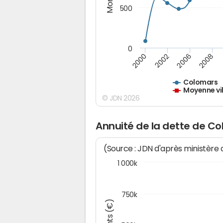
500
0
2000
2002
2006
2008
Colomars
Moyenne vil
© JDN 2026
Annuité de la dette de C
(Source : JDN d'après ministère
1 000k
750k