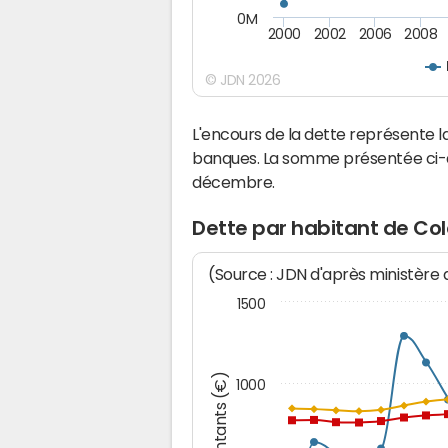
0M
2000
2002
2006
2008
© JDN 2026
L'encours de la dette représente
banques. La somme présentée ci-de
décembre.
Dette par habitant de Co
(Source : JDN d'après ministère
1500
Montants (€)
1000