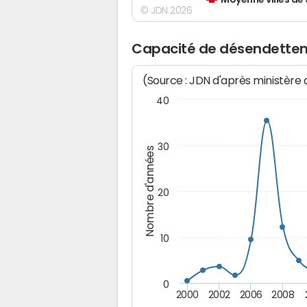
Moyenne villes de
© JDN 2026
Capacité de désendette
(Source : JDN d'après ministère
40
30
Nombre d'années
20
10
0
2000
2002
2006
2008