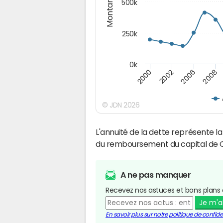
Montants (€)
500k
250k
0k
2008
2002
2006
2000
© JDN 2026
L'annuité de la dette représente 
du remboursement du capital de 
A ne pas manquer
Recevez nos astuces et bons plans 
Je m'
En savoir plus sur notre politique de confiden