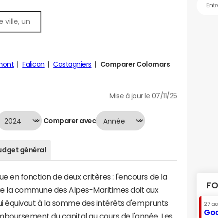
mont
Falicon
Castagniers
Comparer Colomars
Mise à jour le 07/11/25
Comparer avec
udget général
 en fonction de deux critères : l'encours de la
FO
ue la commune des Alpes-Maritimes doit aux
 qui équivaut à la somme des intérêts d'emprunts
27 a
Goo
boursement du capital au cours de l'année. Les