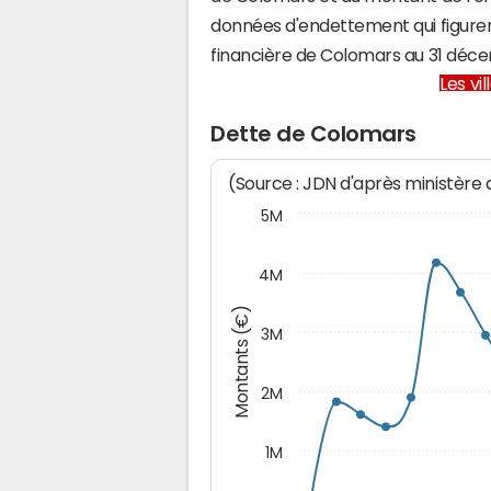
données d'endettement qui figuren
financière de Colomars au 31 déc
Les vi
Dette de Colomars
(Source : JDN d'après ministère
5M
4M
Montants (€)
3M
2M
1M