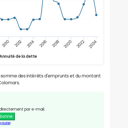
2022
2018
2014
2010
2024
2020
2016
2012
Annuité de la dette
la somme des intérêts d'emprunts et du montant
Colomars.
directement par e-mail.
abonne
tialité