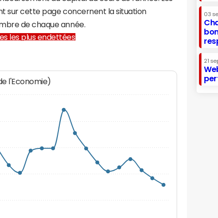
t sur cette page concernent la situation
03 s
Cha
embre de chaque année.
bon
lles les plus endettées
res
21 se
Web
per
 de l'Economie)