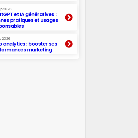
ep 2026
tGPT et IA génératives :
nes pratiques et usages
ponsables
p 2026
 analytics : booster ses
formances marketing