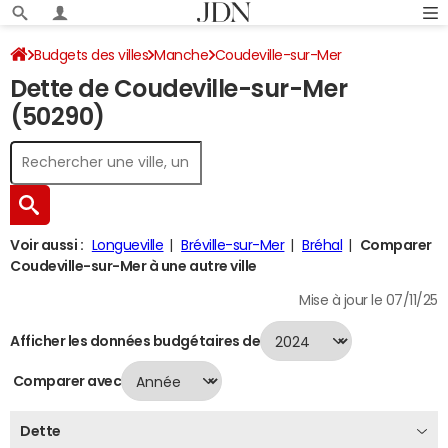
Budgets des villes
Manche
Coudeville-sur-Mer
Dette de Coudeville-sur-Mer
Dette au 31/12/2024
(50290)
Voir aussi :
Longueville
Bréville-sur-Mer
Bréhal
Comparer
Coudeville-sur-Mer à une autre ville
Mise à jour le 07/11/25
Afficher les données budgétaires de
Comparer avec
Dette