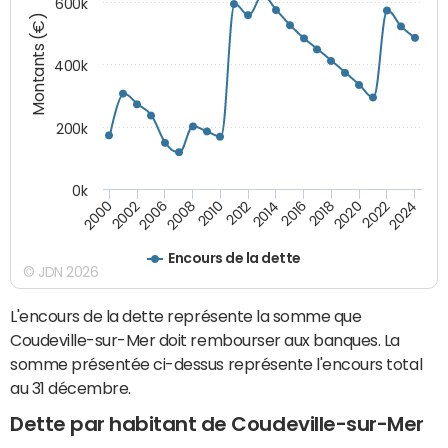
600k
Montants (€)
400k
200k
0k
2000
2022
2016
2010
2002
2024
2018
2012
2006
2020
2014
2008
Encours de la dette
© JDN 2026
L'encours de la dette représente la somme que
Coudeville-sur-Mer doit rembourser aux banques. La
somme présentée ci-dessus représente l'encours total
au 31 décembre.
Dette par habitant de Coudeville-sur-Mer