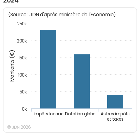
2024
(Source : JDN d'après ministère de l'Economie)
250k
200k
Montants (€)
150k
100k
50k
0k
Impôts locaux
Dotation globa…
Autres impôts
et taxes
© JDN 2026