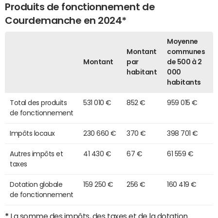
Produits de fonctionnement de
Courdemanche en 2024*
Moyenne
Montant
communes
Montant
par
de 500 à 2
habitant
000
habitants
Total des produits
531 010 €
852 €
959 015 €
de fonctionnement
Impôts locaux
230 660 €
370 €
398 701 €
Autres impôts et
41 430 €
67 €
61 559 €
taxes
Dotation globale
159 250 €
256 €
160 419 €
de fonctionnement
*
La somme des impôts, des taxes et de la dotation