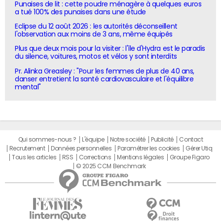
Punaises de lit : cette poudre ménagère à quelques euros
a tué 100% des punaises dans une étude
Eclipse du 12 août 2026 : les autorités déconseillent
l'observation aux moins de 3 ans, même équipés
Plus que deux mois pour la visiter : l'île d'Hydra est le paradis
du silence, voitures, motos et vélos y sont interdits
Pr. Alinka Greasley : "Pour les femmes de plus de 40 ans,
danser entretient la santé cardiovasculaire et l'équilibre
mental"
Qui sommes-nous ?
L'équipe
Notre société
Publicité
Contact
Recrutement
Données personnelles
Paramétrer les cookies
Gérer Utiq
Tous les articles
RSS
Corrections
Mentions légales
Groupe Figaro
© 2025 CCM Benchmark