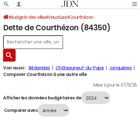
Budgets des villes
Vaucluse
Courthézon
Dette de Courthézon (84350)
Dette au 31/12/2024
Voir aussi :
Bédarrides
Châteauneuf-du-Pape
Jonquières
Comparer Courthézon à une autre ville
Mise à jour le 07/11/25
Afficher les données budgétaires de
Comparer avec