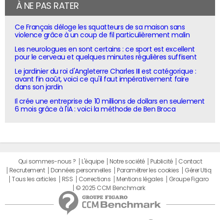
À NE PAS RATER
Ce Français déloge les squatteurs de sa maison sans
violence grâce à un coup de fil particulièrement malin
Les neurologues en sont certains : ce sport est excellent
pour le cerveau et quelques minutes régulières suffisent
Le jardinier du roi d'Angleterre Charles III est catégorique :
avant fin août, voici ce qu'il faut impérativement faire
dans son jardin
Il crée une entreprise de 10 millions de dollars en seulement
6 mois grâce à l'IA : voici la méthode de Ben Broca
Qui sommes-nous ?
L'équipe
Notre société
Publicité
Contact
Recrutement
Données personnelles
Paramétrer les cookies
Gérer Utiq
Tous les articles
RSS
Corrections
Mentions légales
Groupe Figaro
© 2025 CCM Benchmark