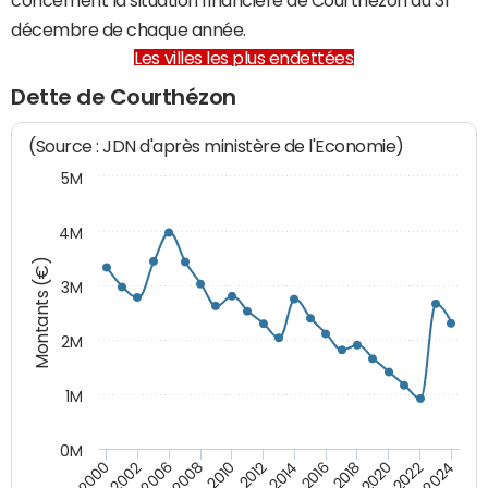
décembre de chaque année.
Les villes les plus endettées
Dette de Courthézon
(Source : JDN d'après ministère de l'Economie)
5M
4M
Montants (€)
3M
2M
1M
0M
2010
2012
2014
2016
2018
2020
2022
2024
2000
2002
2006
2008