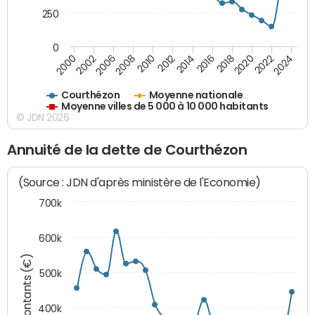
250
0
2018
2002
2022
2008
2012
2016
2000
2020
2006
2024
2010
2014
Courthézon
Moyenne nationale
Moyenne villes de 5 000 à 10 000 habitants
© JDN 2026
Annuité de la dette de Courthézon
(Source : JDN d'après ministère de l'Economie)
700k
600k
Montants (€)
500k
400k