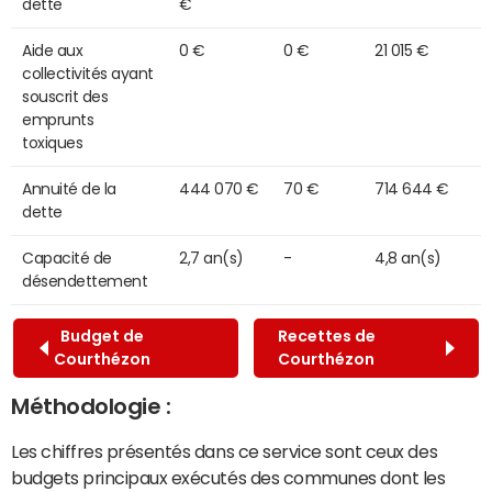
dette
€
Aide aux
0 €
0 €
21 015 €
collectivités ayant
souscrit des
emprunts
toxiques
Annuité de la
444 070 €
70 €
714 644 €
dette
Capacité de
2,7 an(s)
-
4,8 an(s)
désendettement
Budget de
Recettes de
Courthézon
Courthézon
Méthodologie :
Les chiffres présentés dans ce service sont ceux des
budgets principaux exécutés des communes dont les