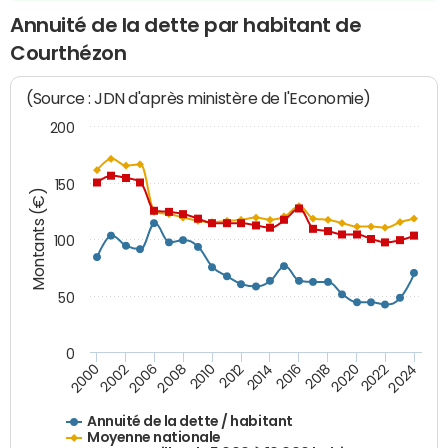
Annuité de la dette par habitant de
Courthézon
(Source : JDN d'après ministère de l'Economie)
200
150
Montants (€)
100
50
0
2014
2008
2000
2024
2018
2012
2006
2022
2016
2010
2002
2020
Annuité de la dette / habitant
Moyenne nationale