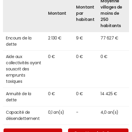
Moyenne
Montant
villages de
Montant
par
moins de
habitant
250
habitants
Encours de la
2 130 €
9 €
77 627 €
dette
Aide aux
0 €
0 €
0 €
collectivités ayant
souscrit des
emprunts
toxiques
Annuité de la
0 €
0 €
14 425 €
dette
Capacité de
0,1 an(s)
-
4,0 an(s)
désendettement