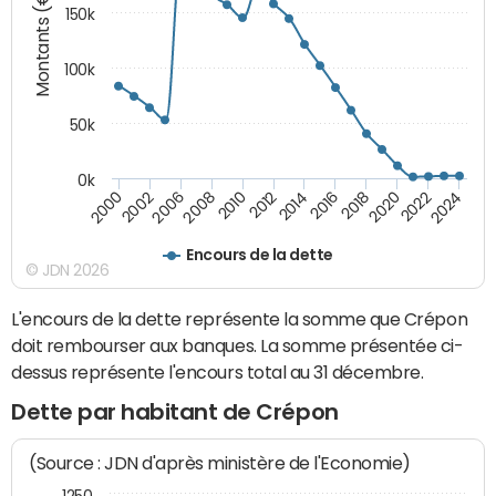
Montants (€)
150k
100k
50k
0k
2008
2022
2002
2018
2014
2010
2024
2006
2020
2000
2016
2012
Encours de la dette
© JDN 2026
L'encours de la dette représente la somme que Crépon
doit rembourser aux banques. La somme présentée ci-
dessus représente l'encours total au 31 décembre.
Dette par habitant de Crépon
(Source : JDN d'après ministère de l'Economie)
1250