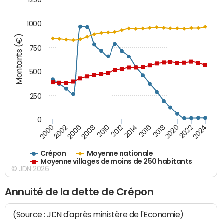
1000
Montants (€)
750
500
250
0
2018
2002
2022
2008
2012
2016
2000
2020
2006
2024
2010
2014
Crépon
Moyenne nationale
Moyenne villages de moins de 250 habitants
© JDN 2026
Annuité de la dette de Crépon
(Source : JDN d'après ministère de l'Economie)