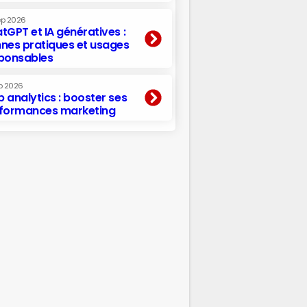
ep 2026
tGPT et IA génératives :
nes pratiques et usages
ponsables
p 2026
 analytics : booster ses
formances marketing