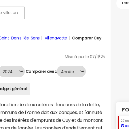
Saint-Denis-lès-Sens
Villenavotte
Comparer Cuy
Mise à jour le 07/11/25
Comparer avec
udget général
nction de deux critères : l'encours de la dette,
FO
mmune de l'Yonne doit aux banques, et l'annuité
mme des intérêts d'emprunts de Cuy et du montant
27 a
Goo
ours de l'année. Les données d'endettement qui