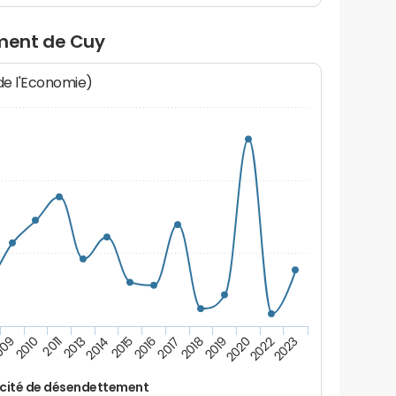
ment de Cuy
 de l'Economie)
009
2015
2020
2014
2019
2013
2018
2011
2017
2023
2010
2016
2022
cité de désendettement