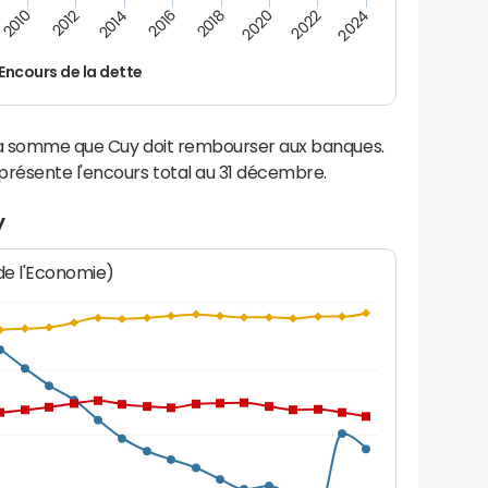
2014
2024
2012
2022
2010
2020
2018
2016
Encours de la dette
 la somme que Cuy doit rembourser aux banques.
résente l'encours total au 31 décembre.
y
 de l'Economie)