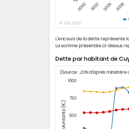
2000
2008
2006
2002
© JDN 2026
L'encours de la dette représente
La somme présentée ci-dessus rep
Dette par habitant de Cu
(Source : JDN d'après ministère
1000
750
Montants (€)
500