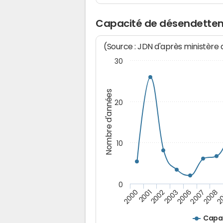
Capacité de désendette
(Source : JDN d'après ministère
30
Nombre d'années
20
10
0
2002
2
2001
2008
2000
2007
2006
2003
Capa