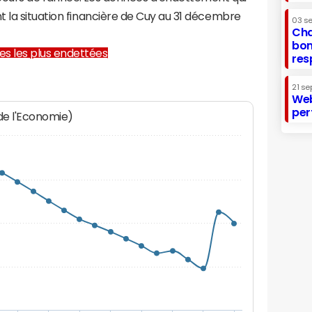
 la situation financière de Cuy au 31 décembre
03 s
Cha
bon
lles les plus endettées
res
21 se
Web
per
 de l'Economie)