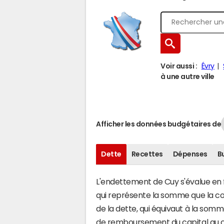
Voir aussi :
Évry
à une autre ville
Afficher les données budgétaires de
Dette
Recettes
Dépenses
B
L'endettement de Cuy s'évalue en fo
qui représente la somme que la co
de la dette, qui équivaut à la so
de remboursement du capital au c