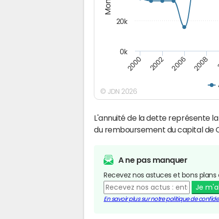
20k
0k
2008
2006
2002
2000
© JDN 2026
L'annuité de la dette représente 
du remboursement du capital de 
A ne pas manquer
Recevez nos astuces et bons plans 
Je m'
En savoir plus sur notre politique de confiden