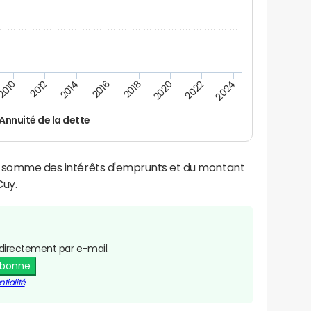
2016
2014
2012
2010
2024
2022
2020
2018
Annuité de la dette
la somme des intérêts d'emprunts et du montant
Cuy.
directement par e-mail.
abonne
tialité