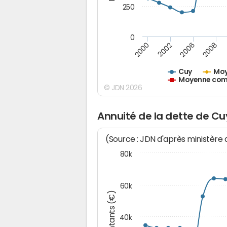
250
0
2000
2002
2006
2008
Cuy
Moy
Moyenne comm
© JDN 2026
Annuité de la dette de Cu
(Source : JDN d'après ministère
80k
60k
Montants (€)
40k