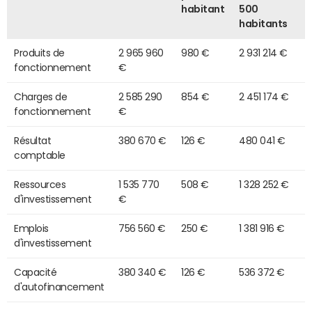
habitant
500
habitants
Produits de
2 965 960
980 €
2 931 214 €
fonctionnement
€
Charges de
2 585 290
854 €
2 451 174 €
fonctionnement
€
Résultat
380 670 €
126 €
480 041 €
comptable
Ressources
1 535 770
508 €
1 328 252 €
d'investissement
€
Emplois
756 560 €
250 €
1 381 916 €
d'investissement
Capacité
380 340 €
126 €
536 372 €
d'autofinancement