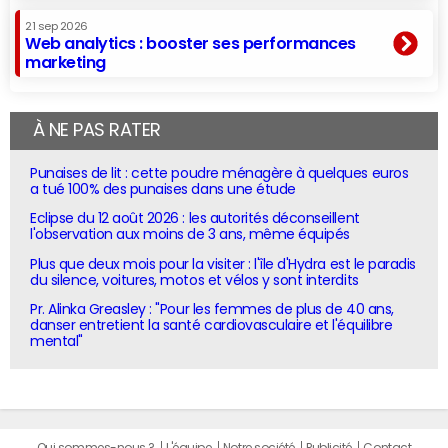
21 sep 2026
Web analytics : booster ses performances
marketing
À NE PAS RATER
Punaises de lit : cette poudre ménagère à quelques euros
a tué 100% des punaises dans une étude
Eclipse du 12 août 2026 : les autorités déconseillent
l'observation aux moins de 3 ans, même équipés
Plus que deux mois pour la visiter : l'île d'Hydra est le paradis
du silence, voitures, motos et vélos y sont interdits
Pr. Alinka Greasley : "Pour les femmes de plus de 40 ans,
danser entretient la santé cardiovasculaire et l'équilibre
mental"
Qui sommes-nous ?
L'équipe
Notre société
Publicité
Contact