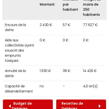
Montant
par
moins de
habitant
250
habitants
Encours de la
2 430 €
57 €
77 627 €
dette
Aide aux
0 €
0 €
0 €
collectivités ayant
souscrit des
emprunts
toxiques
Annuité de la
1 630 €
38 €
14 425 €
dette
Capacité de
nc
-
4,0 an(s)
désendettement
Budget de
Recettes de
Dehéries
Dehéries