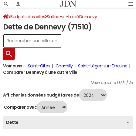
Budgets des villes
Saône-et-Loire
Dennevy
Dette de Dennevy (71510)
Dette au 31/12/2024
Voir aussi :
Saint-Gilles
Chamilly
Saint-Léger-sur-Dheune
Comparer Dennevy à une autre ville
Mise à jour le 07/11/25
Afficher les données budgétaires de
Comparer avec
Dette