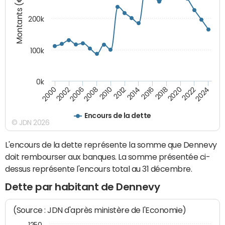
Montants (€)
200k
100k
0k
2000
2022
2016
2010
2002
2024
2018
2012
2006
2020
2014
2008
Encours de la dette
© JDN 2026
L'encours de la dette représente la somme que Dennevy
doit rembourser aux banques. La somme présentée ci-
dessus représente l'encours total au 31 décembre.
Dette par habitant de Dennevy
(Source : JDN d'après ministère de l'Economie)
1250