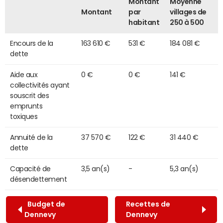
Montant
Moyenne
Montant
par
villages de
habitant
250 à 500
Encours de la
163 610 €
531 €
184 081 €
dette
Aide aux
0 €
0 €
141 €
collectivités ayant
souscrit des
emprunts
toxiques
Annuité de la
37 570 €
122 €
31 440 €
dette
Capacité de
3,5 an(s)
-
5,3 an(s)
désendettement
Budget de
Recettes de
Dennevy
Dennevy