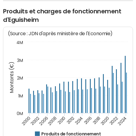
Produits et charges de fonctionnement
d'Eguisheim
(Source : JDN d'après ministère de l'Economie)
4M
3M
Montants (€)
2M
1M
0M
2010
2012
2014
2016
2018
2020
2022
2024
2000
2002
2006
2008
Produits de fonctionnement