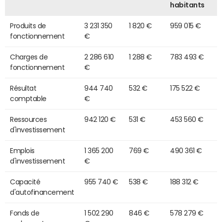
habitants
Produits de
3 231 350
1 820 €
959 015 €
fonctionnement
€
Charges de
2 286 610
1 288 €
783 493 €
fonctionnement
€
Résultat
944 740
532 €
175 522 €
comptable
€
Ressources
942 120 €
531 €
453 560 €
d'investissement
Emplois
1 365 200
769 €
490 361 €
d'investissement
€
Capacité
955 740 €
538 €
188 312 €
d'autofinancement
Fonds de
1 502 290
846 €
578 279 €