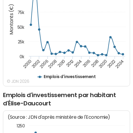
Montants (€)
75k
50k
25k
0k
2024
2002
2010
2016
2022
2000
2008
2014
2020
2006
2012
2018
Emplois d'investissement
© JDN 2026
Emplois d'investissement par habitant
d'Élise-Daucourt
(Source : JDN d'après ministère de l'Economie)
1250