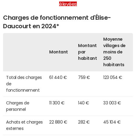
élevées
Charges de fonctionnement d'Élise-
Daucourt en 2024*
Moyenne
Montant
villages de
Montant
par
moins de
habitant
250
habitants
Total des charges
61 440 €
759 €
123 054 €
de
fonctionnement
Charges de
11 300 €
140 €
33 003 €
personnel
Achats et charges
22 880 €
282 €
45 104 €
externes