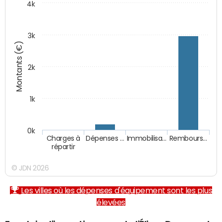
4k
3k
Montants (€)
2k
1k
0k
Charges à
Dépenses …
Immobilisa…
Rembours…
répartir
© JDN 2026
Les villes où les dépenses d'équipement sont les plus
élevées