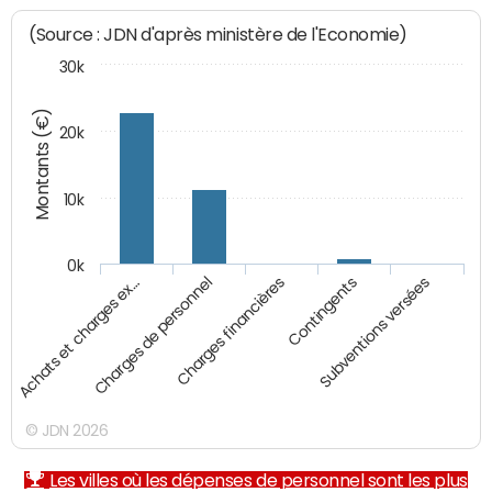
(Source : JDN d'après ministère de l'Economie)
30k
Montants (€)
20k
10k
0k
Achats et charges ex…
Charges de personnel
Charges financières
Contingents
Subventions versées
© JDN 2026
Les villes où les dépenses de personnel sont les plus