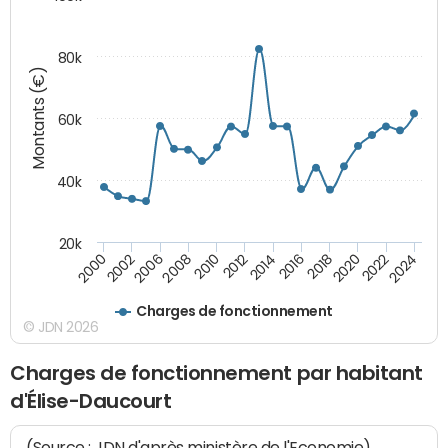
80k
Montants (€)
60k
40k
20k
2024
2002
2010
2016
2022
2000
2008
2014
2020
2006
2012
2018
Charges de fonctionnement
© JDN 2026
Charges de fonctionnement par habitant
d'Élise-Daucourt
(Source : JDN d'après ministère de l'Economie)