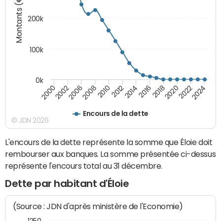
Montants (€)
200k
100k
0k
2000
2022
2016
2010
2002
2024
2018
2012
2006
2020
2014
2008
Encours de la dette
© JDN 2026
L'encours de la dette représente la somme que Éloie doit
rembourser aux banques. La somme présentée ci-dessus
représente l'encours total au 31 décembre.
Dette par habitant d'Éloie
(Source : JDN d'après ministère de l'Economie)
1250