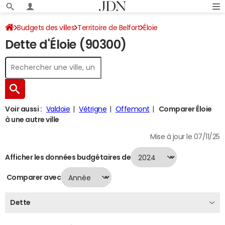
Budgets des villes
Territoire de Belfort
Éloie
Dette d'Éloie (90300)
Dette au 31/12/2024
Voir aussi :
Valdoie
Vétrigne
Offemont
Comparer Éloie
à une autre ville
Mise à jour le 07/11/25
Afficher les données budgétaires de
Comparer avec
Dette