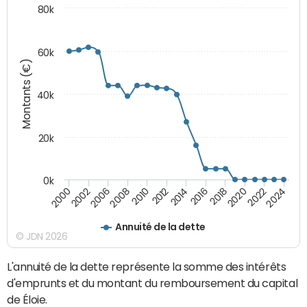
80k
60k
Montants (€)
40k
20k
0k
2020
2010
2016
2006
2022
2012
2000
2018
2008
2024
2014
2002
Annuité de la dette
© JDN 2026
L'annuité de la dette représente la somme des intérêts
d'emprunts et du montant du remboursement du capital
de Éloie.