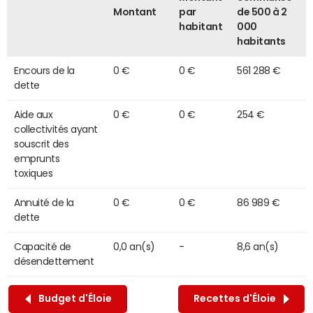
Montant
par
de 500 à 2
habitant
000
habitants
Encours de la
0 €
0 €
561 288 €
dette
Aide aux
0 €
0 €
254 €
collectivités ayant
souscrit des
emprunts
toxiques
Annuité de la
0 €
0 €
86 989 €
dette
Capacité de
0,0 an(s)
-
8,6 an(s)
désendettement
Budget d'Éloie
Recettes d'Éloie