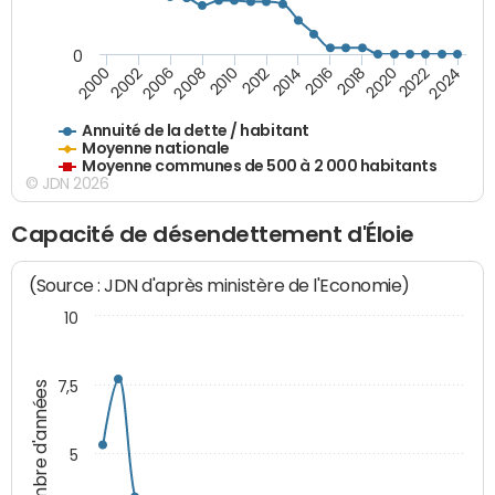
0
2014
2008
2000
2024
2018
2012
2006
2022
2016
2010
2002
2020
Annuité de la dette / habitant
Moyenne nationale
Moyenne communes de 500 à 2 000 habitants
© JDN 2026
Capacité de désendettement d'Éloie
(Source : JDN d'après ministère de l'Economie)
10
7,5
Nombre d'années
5