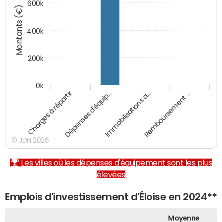
600k
Montants (€)
400k
200k
0k
Charges à répartir
Dépenses d'équip…
Immobilisations a…
Remboursement …
© JDN 2026
Les villes où les dépenses d'équipement sont les plus
élevées
Emplois d'investissement d'Éloise en 2024**
Moyenne