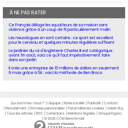
À NE PAS RATER
Ce Français déloge les squatteurs de sa maison sans
violence grâce à un coup de fil particulièrement malin
Les neurologues en sont certains : ce sport est excellent
pour le cerveau et quelques minutes régulières suffisent
Le jardinier du roi d'Angleterre Charles III est catégorique :
avant fin août, voici ce qu'il faut impérativement faire
dans son jardin
Il crée une entreprise de 10 millions de dollars en seulement
6 mois grâce à l'IA : voici la méthode de Ben Broca
Qui sommes-nous ?
L'équipe
Notre société
Publicité
Contact
Recrutement
Données personnelles
Paramétrer les cookies
Gérer Utiq
Tous les articles
RSS
Corrections
Mentions légales
Groupe Figaro
© 2025 CCM Benchmark