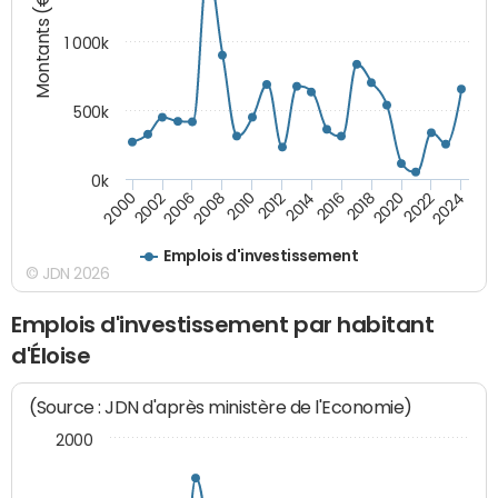
Montants (€)
1 000k
500k
0k
2014
2008
2000
2024
2018
2012
2006
2022
2016
2010
2002
2020
Emplois d'investissement
© JDN 2026
Emplois d'investissement par habitant
d'Éloise
(Source : JDN d'après ministère de l'Economie)
2000