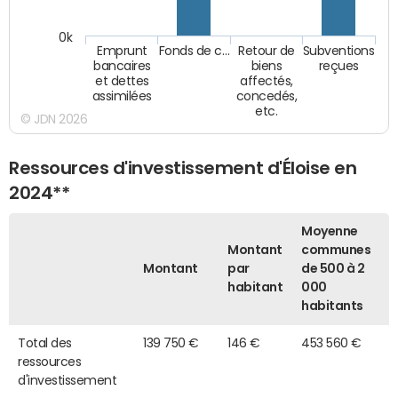
0k
Emprunt
Fonds de c…
Retour de
Subventions
bancaires
biens
reçues
et dettes
affectés,
assimilées
concedés,
etc.
© JDN 2026
Ressources d'investissement d'Éloise en
2024**
Moyenne
Montant
communes
Montant
par
de 500 à 2
habitant
000
habitants
Total des
139 750 €
146 €
453 560 €
ressources
d'investissement