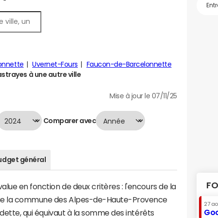
onnette
Uvernet-Fours
Faucon-de-Barcelonnette
trayes à une autre ville
Mise à jour le 07/11/25
Comparer avec
udget général
FO
lue en fonction de deux critères : l'encours de la
que la commune des Alpes-de-Haute-Provence
27 a
Goo
a dette, qui équivaut à la somme des intérêts