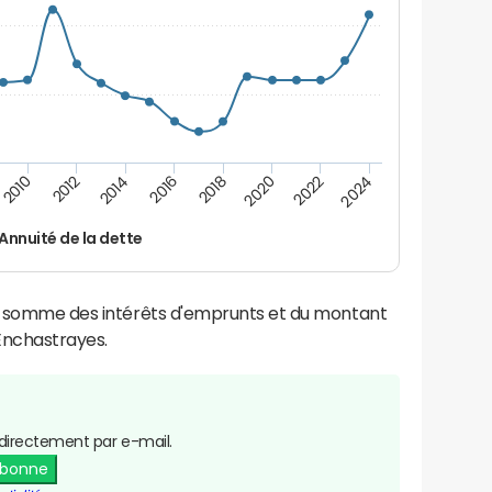
2014
2024
2012
2022
2010
2020
2018
2016
Annuité de la dette
la somme des intérêts d'emprunts et du montant
Enchastrayes.
directement par e-mail.
abonne