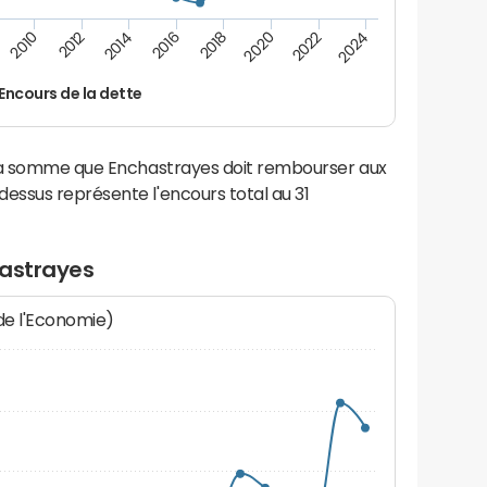
2012
2024
2014
2016
2018
2020
2010
2022
Encours de la dette
 la somme que Enchastrayes doit rembourser aux
ssus représente l'encours total au 31
hastrayes
 de l'Economie)