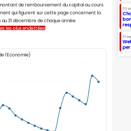
 montant de remboursement du capital au cours
03 s
ment qui figurent sur cette page concernent la
Cha
bon
es au 31 décembre de chaque année.
res
lles les plus endettées
21 se
Web
per
 de l'Economie)