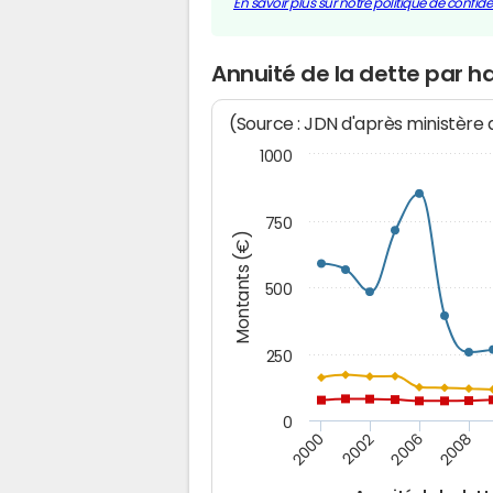
En savoir plus sur notre politique de confiden
Annuité de la dette par h
(Source : JDN d'après ministère
1000
750
Montants (€)
500
250
0
2000
2002
2006
2008