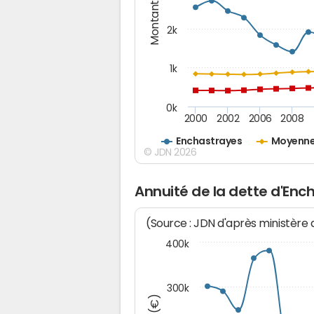
Montants (€)
2k
1k
0k
2000
2002
2006
2008
Enchastrayes
Moyenne
© JDN 2026
Annuité de la dette d'Enc
(Source : JDN d'après ministère
400k
300k