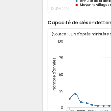
Annuité de la dett
Moyenne villages 
© JDN 2026
Capacité de désendettem
(Source : JDN d'après ministère
100
75
Nombre d'années
50
25
0