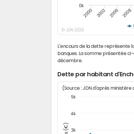
0k
2000
2002
2006
2008
© JDN 2026
L'encours de la dette représente
banques. La somme présentée ci-de
décembre.
Dette par habitant d'Enc
(Source : JDN d'après ministère
5k
4k
3k