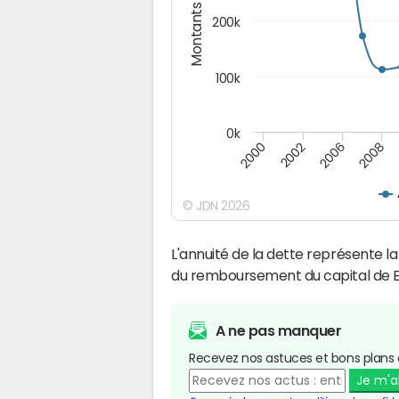
Montants (€)
200k
100k
0k
2000
2008
2006
2002
© JDN 2026
L'annuité de la dette représente 
du remboursement du capital de 
A ne pas manquer
Recevez nos astuces et bons plans 
Je m'