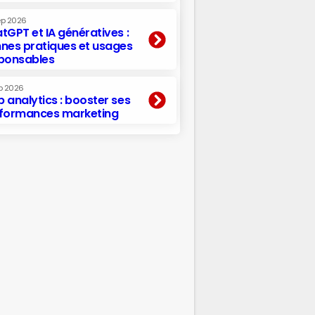
ep 2026
tGPT et IA génératives :
nes pratiques et usages
ponsables
p 2026
 analytics : booster ses
formances marketing