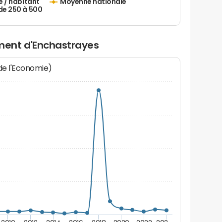
e / habitant
Moyenne nationale
de 250 à 500
ent d'Enchastrayes
 de l'Economie)