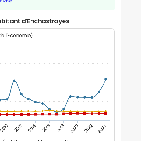
tialité
abitant d'Enchastrayes
 de l'Economie)
2010
2012
2014
2016
2018
2020
2022
2024