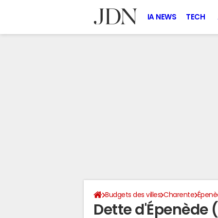
IA NEWS
TECH
Budgets des villes
Charente
Épenè
Dette d'Épenède 