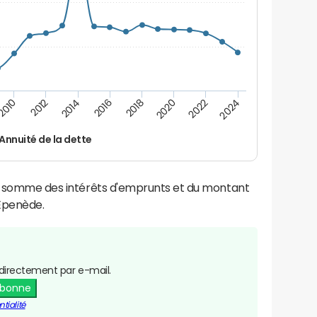
2016
2014
2012
2010
2024
2022
2020
2018
Annuité de la dette
la somme des intérêts d'emprunts et du montant
Épenède.
directement par e-mail.
abonne
tialité