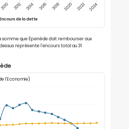
2014
2024
2012
2022
2010
2020
2018
2016
Encours de la dette
 la somme que Épenède doit rembourser aux
ssus représente l'encours total au 31
nède
 de l'Economie)