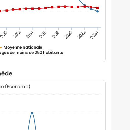
2010
2012
2014
2016
2018
2020
2022
2024
Moyenne nationale
ages de moins de 250 habitants
enède
 de l'Economie)