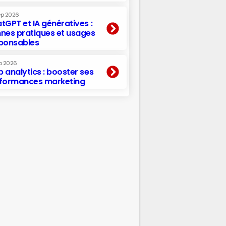
ep 2026
tGPT et IA génératives :
nes pratiques et usages
ponsables
p 2026
 analytics : booster ses
formances marketing