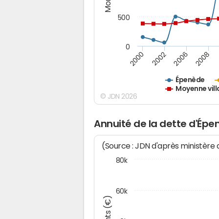
500
0
2000
2002
2006
2008
Épenède
Moyenne vill
© JDN 2026
Annuité de la dette d'Ép
(Source : JDN d'après ministère
80k
60k