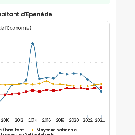
abitant d'Épenède
 de l'Economie)
2010
2012
2014
2016
2018
2020
2022
202…
e / habitant
Moyenne nationale