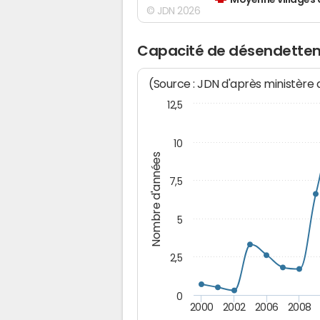
Moyenne villages 
© JDN 2026
Capacité de désendette
(Source : JDN d'après ministère
12,5
10
Nombre d'années
7,5
5
2,5
0
2000
2002
2006
2008