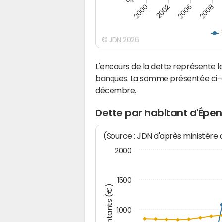
2000
2008
2006
2002
© JDN 2026
L'encours de la dette représente
banques. La somme présentée ci-de
décembre.
Dette par habitant d'Épe
(Source : JDN d'après ministère
2000
1500
Montants (€)
1000