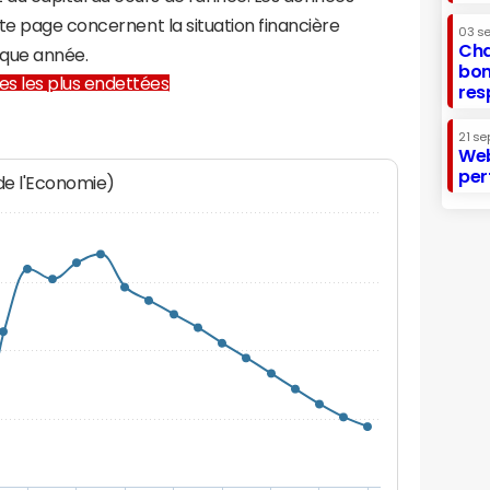
te page concernent la situation financière
03 s
Cha
que année.
bon
lles les plus endettées
res
21 se
Web
per
 de l'Economie)