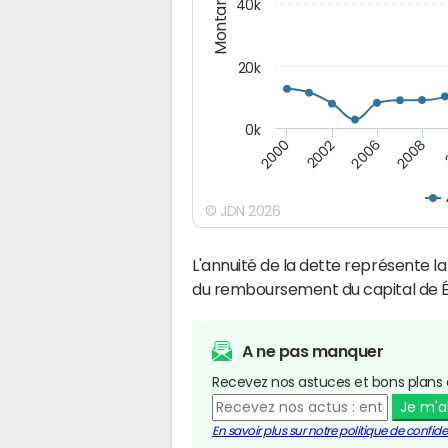
Montants (€)
40k
20k
0k
2008
2006
2002
2000
© JDN 2026
L'annuité de la dette représente 
du remboursement du capital de 
A ne pas manquer
Recevez nos astuces et bons plans 
Je m'
En savoir plus sur notre politique de confiden