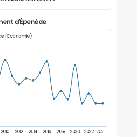
de moins de 250 habitants
ment d'Épenède
 de l'Economie)
2010
2012
2014
2016
2018
2020
2022
202…