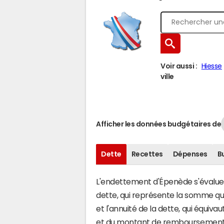
Voir aussi :
Hiesse
ville
Afficher les données budgétaires de
Dette
Recettes
Dépenses
B
L'endettement d'Épenède s'évalue e
dette, qui représente la somme q
et l'annuité de la dette, qui équi
et du montant de remboursement d