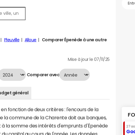
Pleuville
Alloue
Comparer Épenède à une autre
Mise à jour le 07/11/25
Comparer avec
udget général
n fonction de deux critères : l'encours de la
FO
ue la commune de la Charente doit aux banques,
vaut à la somme des intérêts d'emprunts d'Épenède
27 a
Goo
u capital au cours de l'année. Les données