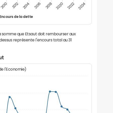
2014
2024
2012
2022
2010
2020
2018
2016
Encours de la dette
la somme que Etsaut doit rembourser aux
ssus représente l'encours total au 31
ut
 de l'Economie)