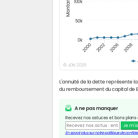
Montants (€)
100k
50k
0k
2008
2006
2002
2000
© JDN 2026
L'annuité de la dette représente 
du remboursement du capital de E
A ne pas manquer
Recevez nos astuces et bons plans 
Je m'
En savoir plus sur notre politique de confiden