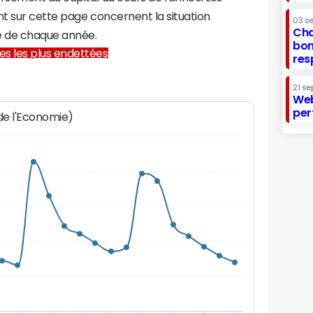
t sur cette page concernent la situation
03 s
Cha
e de chaque année.
bon
lles les plus endettées
res
21 se
Web
per
 de l'Economie)