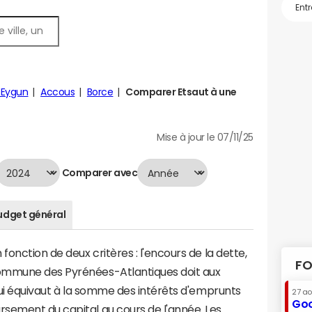
-Eygun
Accous
Borce
Comparer Etsaut à une
Mise à jour le 07/11/25
Comparer avec
udget général
fonction de deux critères : l'encours de la dette,
FO
ommune des Pyrénées-Atlantiques doit aux
 qui équivaut à la somme des intérêts d'emprunts
27 a
Goo
sement du capital au cours de l'année. Les