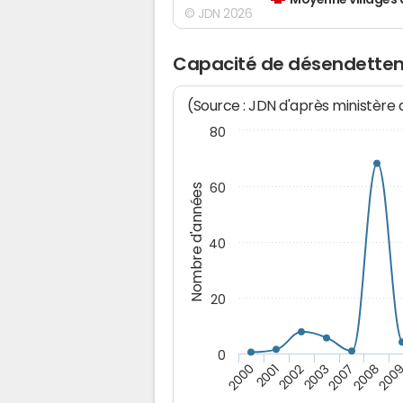
Moyenne villages 
© JDN 2026
Capacité de désendettem
(Source : JDN d'après ministère
80
60
Nombre d'années
40
20
0
2001
2008
2002
200
2003
2000
2007