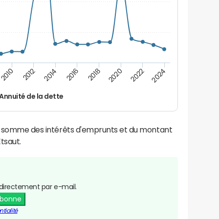
2024
2022
2020
2018
2016
2014
2012
2010
Annuité de la dette
la somme des intérêts d'emprunts et du montant
tsaut.
directement par e-mail.
abonne
tialité