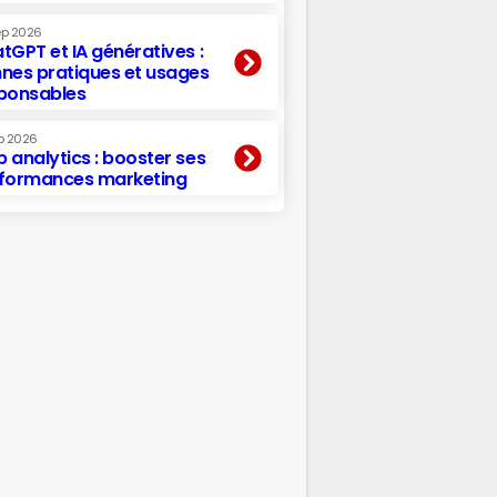
ep 2026
tGPT et IA génératives :
nes pratiques et usages
ponsables
p 2026
 analytics : booster ses
formances marketing