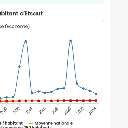
abitant d'Etsaut
 de l'Economie)
2010
2012
2014
2016
2018
2020
2022
2024
e / habitant
Moyenne nationale