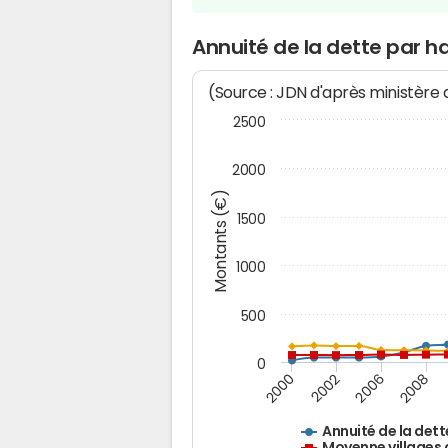
Annuité de la dette par h
(Source : JDN d'après ministère
2500
2000
Montants (€)
1500
1000
500
0
2000
2002
2006
2008
Annuité de la dett