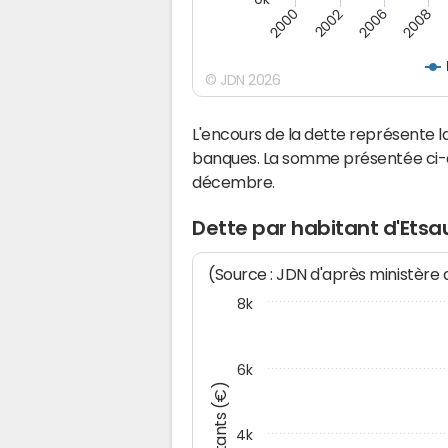
2000
2008
2006
2002
© JDN 2026
L'encours de la dette représente 
banques. La somme présentée ci-de
décembre.
Dette par habitant d'Etsa
(Source : JDN d'après ministère
8k
6k
Montants (€)
4k