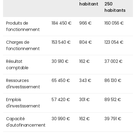
habitant
250
habitants
Produits de
184 450 €
966 €
160 056 €
fonctionnement
Charges de
153 540 €
804 €
123 054 €
fonctionnement
Résultat
30 910 €
162 €
37 002 €
comptable
Ressources
65 450 €
343 €
86 130 €
d'investissement
Emplois
57 420 €
301 €
89 512 €
d'investissement
Capacité
30 990 €
162 €
39 791 €
d'autofinancement