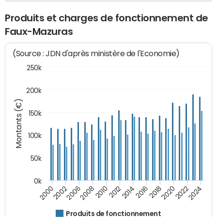
Produits et charges de fonctionnement de
Faux-Mazuras
(Source : JDN d'après ministère de l'Economie)
250k
200k
Montants (€)
150k
100k
50k
0k
2008
2022
2002
2018
2014
2010
2024
2006
2020
2000
2016
2012
Produits de fonctionnement