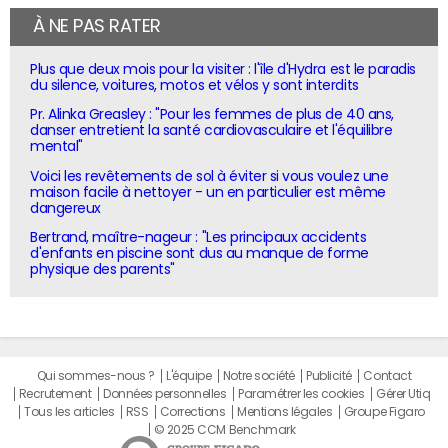
À NE PAS RATER
Plus que deux mois pour la visiter : l'île d'Hydra est le paradis
du silence, voitures, motos et vélos y sont interdits
Pr. Alinka Greasley : "Pour les femmes de plus de 40 ans,
danser entretient la santé cardiovasculaire et l'équilibre
mental"
Voici les revêtements de sol à éviter si vous voulez une
maison facile à nettoyer - un en particulier est même
dangereux
Bertrand, maître-nageur : "Les principaux accidents
d'enfants en piscine sont dus au manque de forme
physique des parents"
Qui sommes-nous ?
L'équipe
Notre société
Publicité
Contact
Recrutement
Données personnelles
Paramétrer les cookies
Gérer Utiq
Tous les articles
RSS
Corrections
Mentions légales
Groupe Figaro
© 2025 CCM Benchmark