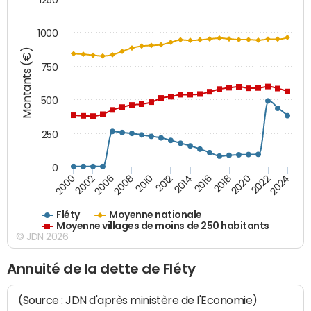
1000
Montants (€)
750
500
250
0
2018
2002
2022
2008
2012
2016
2000
2020
2006
2024
2010
2014
Fléty
Moyenne nationale
Moyenne villages de moins de 250 habitants
© JDN 2026
Annuité de la dette de Fléty
(Source : JDN d'après ministère de l'Economie)