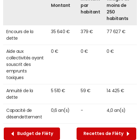
Montant
par
moins de
habitant
250
habitants
Encours de la
35 640 €
379 €
77 627 €
dette
Aide aux
0 €
0 €
0 €
collectivités ayant
souscrit des
emprunts
toxiques
Annuité de la
5 510 €
59 €
14 425 €
dette
Capacité de
0,6 an(s)
-
4,0 an(s)
désendettement
Budget de Fléty
Recettes de Fléty