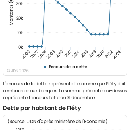
Montants (€)
30k
20k
10k
0k
2020
2010
2016
2006
2022
2012
2000
2018
2008
2024
2014
2002
Encours de la dette
© JDN 2026
L'encours de la dette représente la somme que Fléty doit
rembourser aux banques. La somme présentée ci-dessus
représente l'encours total au 31 décembre.
Dette par habitant de Fléty
(Source : JDN d'après ministère de l'Economie)
1250