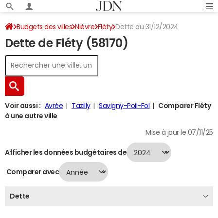
Budgets des villes
Nièvre
Fléty
Dette au 31/12/2024
Dette de Fléty (58170)
Voir aussi :
Avrée
Tazilly
Savigny-Poil-Fol
Comparer Fléty
à une autre ville
Mise à jour le 07/11/25
Afficher les données budgétaires de
Comparer avec
Dette