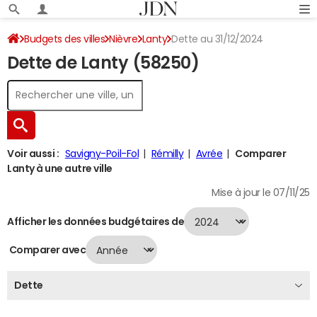
Budgets des villes
Nièvre
Lanty
Dette au 31/12/2024
Dette de Lanty (58250)
Voir aussi :
Savigny-Poil-Fol
Rémilly
Avrée
Comparer
Lanty à une autre ville
Mise à jour le 07/11/25
Afficher les données budgétaires de
Comparer avec
Dette