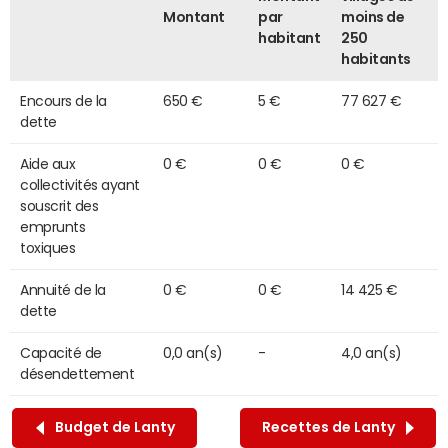
Montant
par
moins de
habitant
250
habitants
Encours de la
650 €
5 €
77 627 €
dette
Aide aux
0 €
0 €
0 €
collectivités ayant
souscrit des
emprunts
toxiques
Annuité de la
0 €
0 €
14 425 €
dette
Capacité de
0,0 an(s)
-
4,0 an(s)
désendettement
Budget de Lanty
Recettes de Lanty