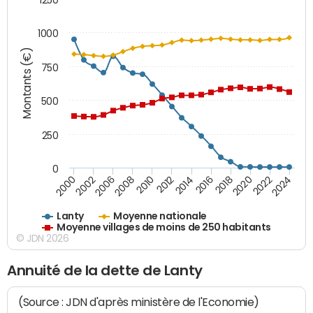
1000
Montants (€)
750
500
250
0
2018
2002
2022
2008
2012
2016
2000
2020
2006
2024
2010
2014
Lanty
Moyenne nationale
Moyenne villages de moins de 250 habitants
© JDN 2026
Annuité de la dette de Lanty
(Source : JDN d'après ministère de l'Economie)