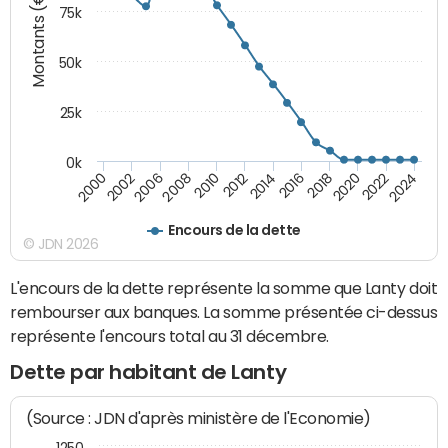
Montants (€)
75k
50k
25k
0k
2024
2002
2010
2016
2022
2000
2008
2014
2020
2006
2012
2018
Encours de la dette
© JDN 2026
L'encours de la dette représente la somme que Lanty doit
rembourser aux banques. La somme présentée ci-dessus
représente l'encours total au 31 décembre.
Dette par habitant de Lanty
(Source : JDN d'après ministère de l'Economie)
1250