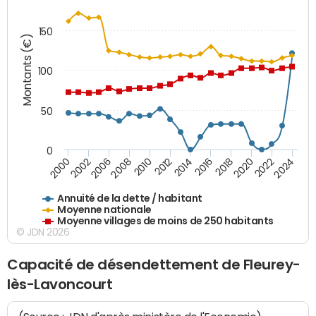
150
Montants (€)
100
50
0
2014
2008
2000
2024
2018
2012
2006
2022
2016
2010
2002
2020
Annuité de la dette / habitant
Moyenne nationale
Moyenne villages de moins de 250 habitants
© JDN 2026
Capacité de désendettement de Fleurey-
lès-Lavoncourt