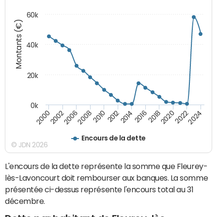
60k
Montants (€)
40k
20k
0k
2020
2010
2016
2006
2022
2012
2000
2018
2008
2024
2014
2002
Encours de la dette
© JDN 2026
L'encours de la dette représente la somme que Fleurey-
lès-Lavoncourt doit rembourser aux banques. La somme
présentée ci-dessus représente l'encours total au 31
décembre.