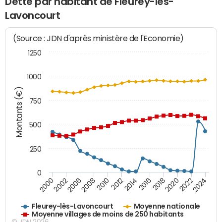
Dette par habitant de Fleurey-lès-
Lavoncourt
(Source : JDN d'après ministère de l'Economie)
1250
1000
Montants (€)
750
500
250
0
2018
2002
2022
2008
2012
2016
2000
2020
2006
2024
2010
2014
Fleurey-lès-Lavoncourt
Moyenne nationale
Moyenne villages de moins de 250 habitants
© JDN 2026