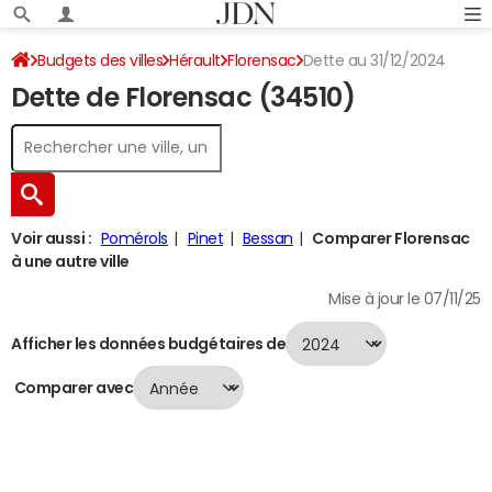
Budgets des villes
Hérault
Florensac
Dette au 31/12/2024
Dette de Florensac (34510)
Voir aussi :
Pomérols
Pinet
Bessan
Comparer Florensac
à une autre ville
Mise à jour le 07/11/25
Afficher les données budgétaires de
Comparer avec