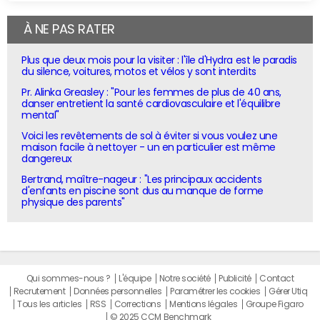
À NE PAS RATER
Plus que deux mois pour la visiter : l'île d'Hydra est le paradis
du silence, voitures, motos et vélos y sont interdits
Pr. Alinka Greasley : "Pour les femmes de plus de 40 ans,
danser entretient la santé cardiovasculaire et l'équilibre
mental"
Voici les revêtements de sol à éviter si vous voulez une
maison facile à nettoyer - un en particulier est même
dangereux
Bertrand, maître-nageur : "Les principaux accidents
d'enfants en piscine sont dus au manque de forme
physique des parents"
Qui sommes-nous ?
L'équipe
Notre société
Publicité
Contact
Recrutement
Données personnelles
Paramétrer les cookies
Gérer Utiq
Tous les articles
RSS
Corrections
Mentions légales
Groupe Figaro
© 2025 CCM Benchmark