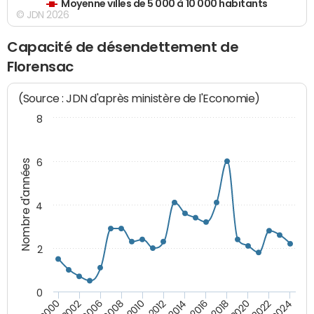
Moyenne villes de 5 000 à 10 000 habitants
© JDN 2026
Capacité de désendettement de
Florensac
(Source : JDN d'après ministère de l'Economie)
8
6
Nombre d'années
4
2
0
2018
2002
2022
2008
2012
2016
2000
2020
2006
2024
2010
2014