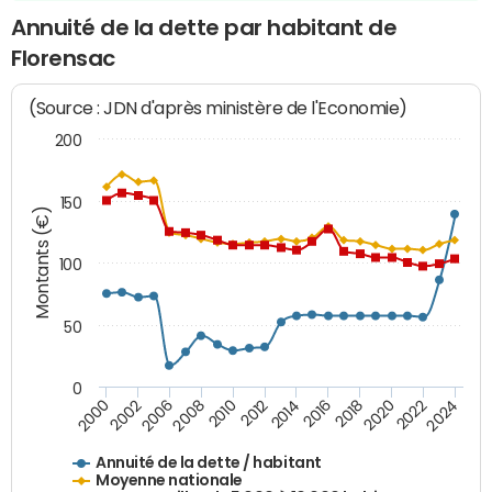
Annuité de la dette par habitant de
Florensac
(Source : JDN d'après ministère de l'Economie)
200
150
Montants (€)
100
50
0
2014
2008
2000
2024
2018
2012
2006
2022
2016
2010
2002
2020
Annuité de la dette / habitant
Moyenne nationale