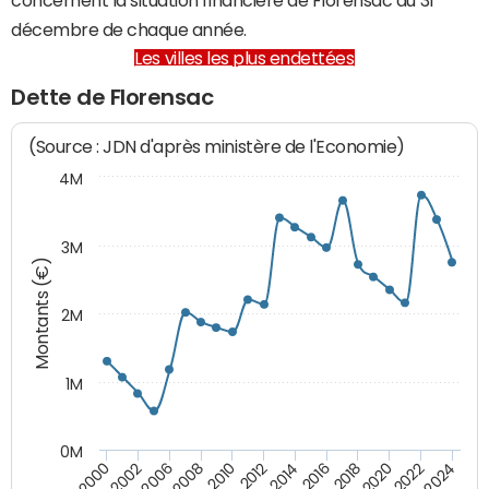
décembre de chaque année.
Les villes les plus endettées
Dette de Florensac
(Source : JDN d'après ministère de l'Economie)
4M
3M
Montants (€)
2M
1M
0M
2010
2012
2014
2016
2018
2020
2022
2024
2000
2002
2006
2008