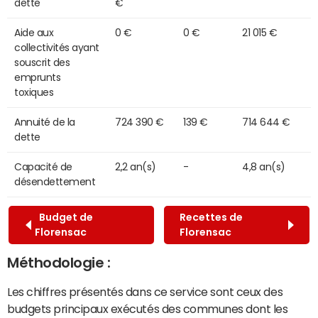
dette
€
Aide aux
0 €
0 €
21 015 €
collectivités ayant
souscrit des
emprunts
toxiques
Annuité de la
724 390 €
139 €
714 644 €
dette
Capacité de
2,2 an(s)
-
4,8 an(s)
désendettement
Budget de
Recettes de
Florensac
Florensac
Méthodologie :
Les chiffres présentés dans ce service sont ceux des
budgets principaux exécutés des communes dont les