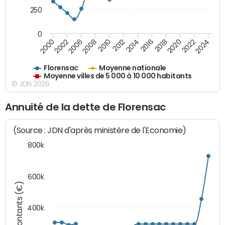
250
0
2018
2002
2022
2008
2012
2016
2000
2020
2006
2024
2010
2014
Florensac
Moyenne nationale
Moyenne villes de 5 000 à 10 000 habitants
© JDN 2026
Annuité de la dette de Florensac
(Source : JDN d'après ministère de l'Economie)
800k
600k
Montants (€)
400k