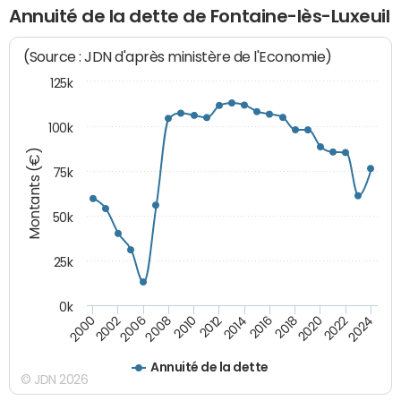
Annuité de la dette de Fontaine-lès-Luxeuil
(Source : JDN d'après ministère de l'Economie)
125k
100k
Montants (€)
75k
50k
25k
0k
2024
2002
2010
2016
2022
2000
2008
2014
2020
2006
2012
2018
Annuité de la dette
© JDN 2026