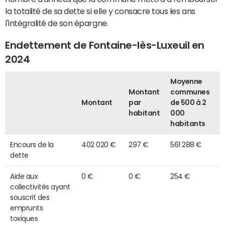
la totalité de sa dette si elle y consacre tous les ans
l'intégralité de son épargne.
Endettement de Fontaine-lès-Luxeuil en
2024
Moyenne
Montant
communes
Montant
par
de 500 à 2
habitant
000
habitants
Encours de la
402 020 €
297 €
561 288 €
dette
Aide aux
0 €
0 €
254 €
collectivités ayant
souscrit des
emprunts
toxiques