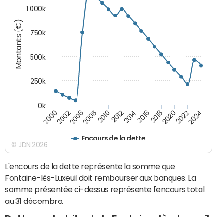
1 000k
Montants (€)
750k
500k
250k
0k
2016
2014
2012
2010
2008
2006
2002
2000
2024
2022
2020
2018
Encours de la dette
© JDN 2026
L'encours de la dette représente la somme que
Fontaine-lès-Luxeuil doit rembourser aux banques. La
somme présentée ci-dessus représente l'encours total
au 31 décembre.