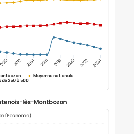
2010
2012
2014
2016
2018
2020
2022
2024
Montbozon
Moyenne nationale
s de 250 à 500
ontenois-lès-Montbozon
 de l'Economie)