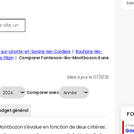
sur-Linotte-et-Sorans-les-Cordiers
Bouhans-lès-
s-Filain
Comparer Fontenois-lès-Montbozon à une
Mise à jour le 07/11/25
Comparer avec
udget général
FO
27 a
ntbozon s'évalue en fonction de deux critères :
Goo