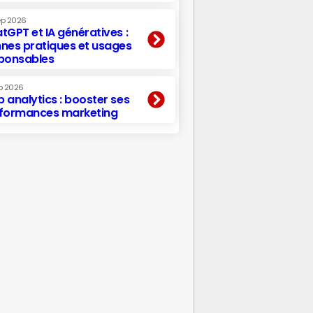
ep 2026
tGPT et IA génératives :
nes pratiques et usages
ponsables
p 2026
 analytics : booster ses
formances marketing