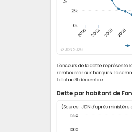
25k
0k
2008
2000
2002
2006
© JDN 2026
L'encours de la dette représente
rembourser aux banques. La somm
total au 31 décembre.
Dette par habitant de Fo
(Source : JDN d'après ministère
1250
1000