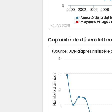
0
2000
2002
2006
2008
Annuité de la dett
Moyenne villages 
© JDN 2026
Capacité de désendettem
(Source : JDN d'après ministère
4
3
Nombre d'années
2
1