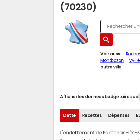
(70230)
Voir aussi :
Roche-
Montbozon
Vy-lè
autre ville
Afficher les données budgétaires de
Dette
Recettes
Dépenses
B
L'endettement de Fontenois-lès-Mo