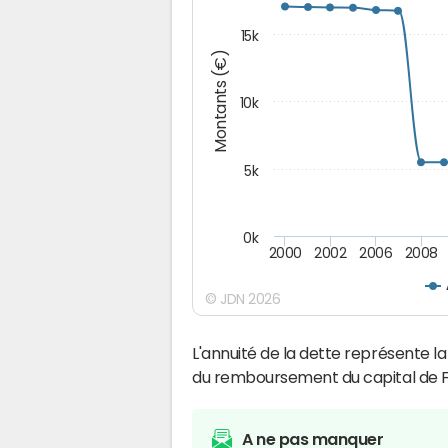
15k
Montants (€)
10k
5k
0k
2000
2002
2006
2008
© JDN 2026
L'annuité de la dette représente 
du remboursement du capital de 
A ne pas manquer