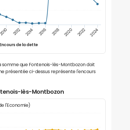
2016
2018
2010
2020
2012
2022
2014
2024
Encours de la dette
 la somme que Fontenois-lès-Montbozon doit
e présentée ci-dessus représente l'encours
ntenois-lès-Montbozon
 de l'Economie)