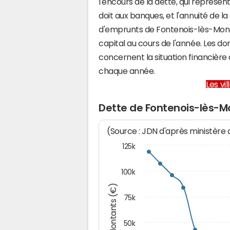
l'encours de la dette, qui repré
doit aux banques, et l'annuité de l
d'emprunts de Fontenois-lès-Mo
capital au cours de l'année. Les d
concernent la situation financiè
chaque année.
Les vi
Dette de Fontenois-lès-
(Source : JDN d'après ministère
125k
100k
Montants (€)
75k
50k