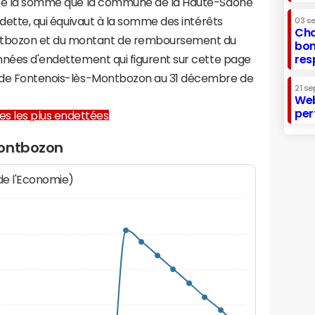
sente la somme que la commune de la Haute-Saône
a dette, qui équivaut à la somme des intérêts
03 s
Cha
ntbozon et du montant de remboursement du
bon
onnées d'endettement qui figurent sur cette page
res
re de Fontenois-lès-Montbozon au 31 décembre de
21 se
Web
per
lles les plus endettées
Montbozon
 de l'Economie)