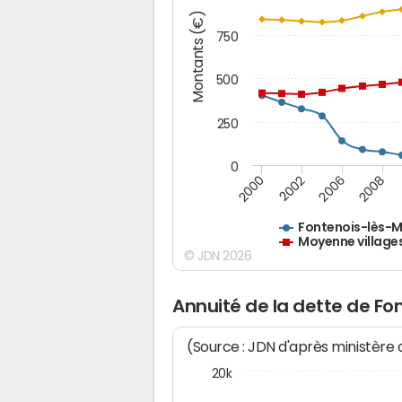
Montants (€)
750
500
250
0
2000
2002
2006
2008
Fontenois-lès-
Moyenne village
© JDN 2026
Annuité de la dette de F
(Source : JDN d'après ministère
20k