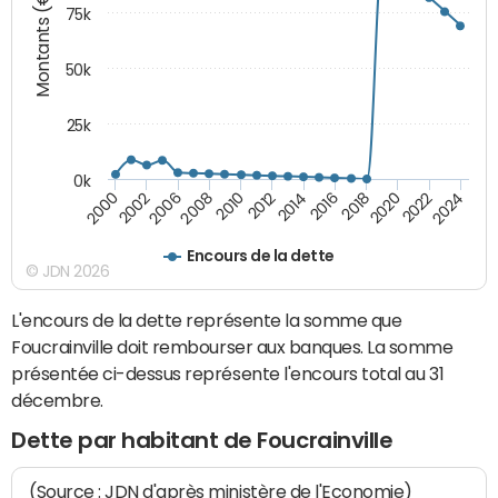
Montants (€)
75k
50k
25k
0k
2024
2002
2010
2016
2022
2000
2008
2014
2020
2006
2012
2018
Encours de la dette
© JDN 2026
L'encours de la dette représente la somme que
Foucrainville doit rembourser aux banques. La somme
présentée ci-dessus représente l'encours total au 31
décembre.
Dette par habitant de Foucrainville
(Source : JDN d'après ministère de l'Economie)