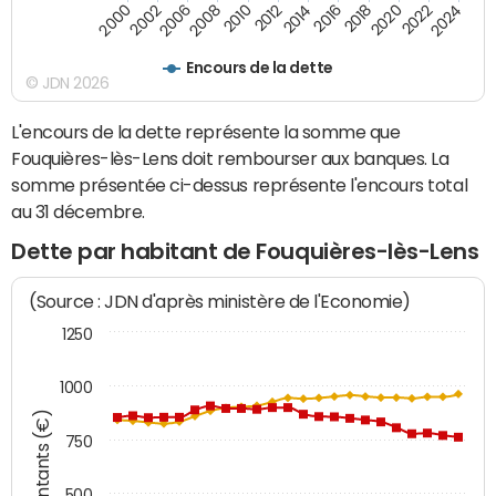
2016
2014
2012
2010
2008
2006
2002
2000
2024
2022
2020
2018
Encours de la dette
© JDN 2026
L'encours de la dette représente la somme que
Fouquières-lès-Lens doit rembourser aux banques. La
somme présentée ci-dessus représente l'encours total
au 31 décembre.
Dette par habitant de Fouquières-lès-Lens
(Source : JDN d'après ministère de l'Economie)
1250
1000
Montants (€)
750
500