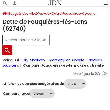
Budgets des villes
Pas-de-Calais
Fouquières-lès-Lens
Dette de Fouquières-lès-Lens
Dette au 31/12/2024
(62740)
Voir aussi :
Billy-Montigny
Montigny-en-Gohelle
Noyelles-
sous-Lens
Comparer Fouquières-lès-Lens à une autre ville
Mise à jour le 07/11/25
Afficher les données budgétaires de
Comparer avec