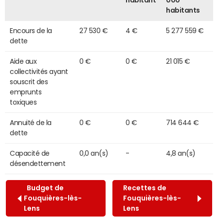
habitant
000
habitants
Encours de la
27 530 €
4 €
5 277 559 €
dette
Aide aux
0 €
0 €
21 015 €
collectivités ayant
souscrit des
emprunts
toxiques
Annuité de la
0 €
0 €
714 644 €
dette
Capacité de
0,0 an(s)
-
4,8 an(s)
désendettement
Budget de
Recettes de
Fouquières-lès-
Fouquières-lès-
Lens
Lens