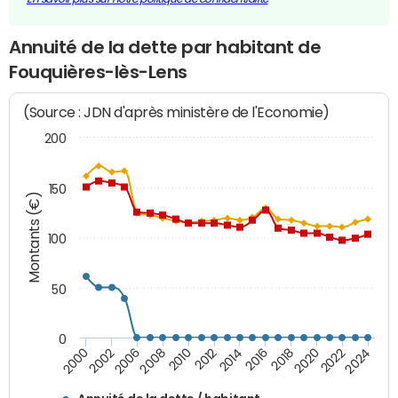
Annuité de la dette par habitant de
Fouquières-lès-Lens
(Source : JDN d'après ministère de l'Economie)
200
150
Montants (€)
100
50
0
2014
2008
2000
2024
2018
2012
2006
2022
2016
2010
2002
2020