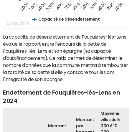
2010
2018
2008
2016
2006
2024
2014
2002
2022
2012
2000
2020
Capacité de désendettement
© JDN 2026
La capacité de désendettement de Fouquières-lès-Lens
évalue le rapport entre l'encours de la dette de
Fouquières-lès-Lens et son épargne (sa capacité
d'autofinancement). Ce ratio permet de déterminer le
nombre d'années que la commune mettra à rembourser
la totalité de sa dette si elle y consacre tous les ans
l'intégralité de son épargne.
Endettement de Fouquières-lès-Lens en
2024
Moyenne
Montant
villes de 5
Montant
par
000 à 10