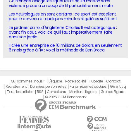
Ce Français déloge les squatteurs de sa maison sans
violence grâce à un coup de fil particulièrement malin
Les neurologues en sont certains : ce sport est excellent
pour le cerveau et quelques minutes régulières suffisent
Le jardinier du roi d'Angleterre Charles III est catégorique :
avant fin août, voici ce qu'il faut impérativement faire
dans son jardin
Il crée une entreprise de 10 millions de dollars en seulement
6 mois grâce à l'IA : voici la méthode de Ben Broca
Qui sommes-nous ?
L'équipe
Notre société
Publicité
Contact
Recrutement
Données personnelles
Paramétrer les cookies
Gérer Utiq
Tous les articles
RSS
Corrections
Mentions légales
Groupe Figaro
© 2025 CCM Benchmark