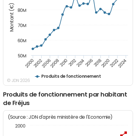
Montant (€)
80M
70M
60M
50M
2008
2022
2006
2020
2002
2018
2000
2016
2014
2012
2010
2024
Produits de fonctionnement
© JDN 2026
Produits de fonctionnement par habitant
de Fréjus
(Source : JDN d'après ministère de l'Economie)
2000