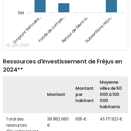
0M
Emprunt bancaire…
Fonds de compe…
Retour de biens a…
Subventions reçu…
© JDN 2026
Ressources d'investissement de Fréjus en
2024**
Moyenne
Montant
villes de 50
Montant
par
000 à 100
habitant
000
habitants
Total des
38 882 680
655 €
45 171 923 €
ressources
€