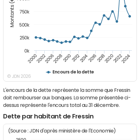
Montants (€)
750k
500k
250k
0k
2016
2014
2012
2010
2008
2006
2002
2000
2024
2022
2020
2018
Encours de la dette
© JDN 2026
L'encours de la dette représente la somme que Fressin
doit rembourser aux banques. La somme présentée ci-
dessus représente l'encours total au 31 décembre.
Dette par habitant de Fressin
(Source : JDN d'après ministère de l'Economie)
2500