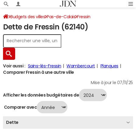
Budgets des villes
Pas-de-Calais
Fressin
Dette de Fressin (62140)
Dette au 31/12/2024
Voir aussi :
Sains-lès-Fressin
Wambercourt
Planques
Comparer Fressin à une autre ville
Mise à jour le 07/11/25
Afficher les données budgétaires de
Comparer avec
Dette