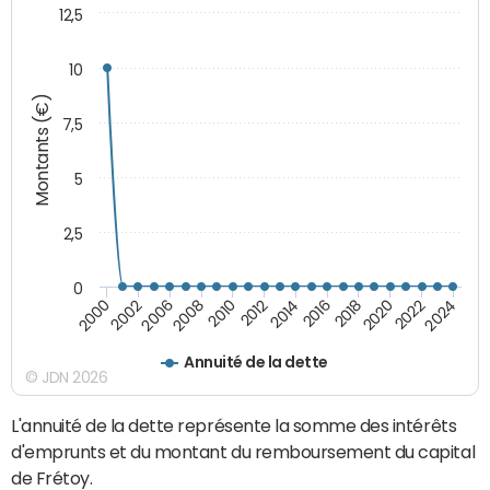
12,5
10
Montants (€)
7,5
5
2,5
0
2010
2012
2014
2016
2018
2020
2022
2024
2000
2002
2006
2008
Annuité de la dette
© JDN 2026
L'annuité de la dette représente la somme des intérêts
d'emprunts et du montant du remboursement du capital
de Frétoy.