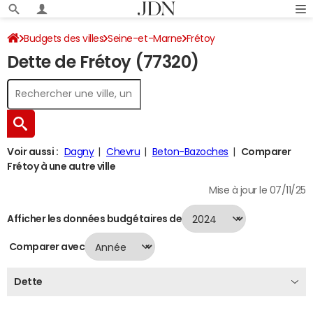
Budgets des villes
Seine-et-Marne
Frétoy
Dette de Frétoy (77320)
Dette au 31/12/2024
Voir aussi :
Dagny
Chevru
Beton-Bazoches
Comparer
Frétoy à une autre ville
Mise à jour le 07/11/25
Afficher les données budgétaires de
Comparer avec
Dette