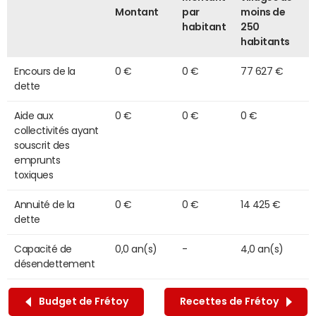
Montant
par
moins de
habitant
250
habitants
Encours de la
0 €
0 €
77 627 €
dette
Aide aux
0 €
0 €
0 €
collectivités ayant
souscrit des
emprunts
toxiques
Annuité de la
0 €
0 €
14 425 €
dette
Capacité de
0,0 an(s)
-
4,0 an(s)
désendettement
Budget de Frétoy
Recettes de Frétoy