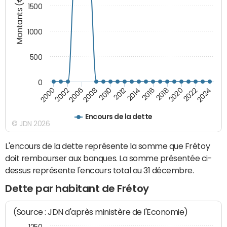
Montants (€)
1500
1000
500
0
2018
2002
2022
2008
2012
2016
2000
2020
2006
2024
2010
2014
Encours de la dette
© JDN 2026
L'encours de la dette représente la somme que Frétoy
doit rembourser aux banques. La somme présentée ci-
dessus représente l'encours total au 31 décembre.
Dette par habitant de Frétoy
(Source : JDN d'après ministère de l'Economie)
1250