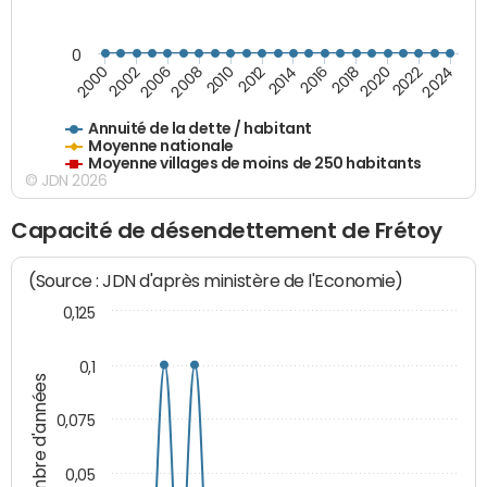
0
2014
2008
2000
2024
2018
2012
2006
2022
2016
2010
2002
2020
Annuité de la dette / habitant
Moyenne nationale
Moyenne villages de moins de 250 habitants
© JDN 2026
Capacité de désendettement de Frétoy
(Source : JDN d'après ministère de l'Economie)
0,125
0,1
Nombre d'années
0,075
0,05