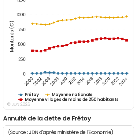
1000
Montants (€)
750
500
250
0
2018
2002
2022
2008
2012
2016
2000
2020
2006
2024
2010
2014
Frétoy
Moyenne nationale
Moyenne villages de moins de 250 habitants
© JDN 2026
Annuité de la dette de Frétoy
(Source : JDN d'après ministère de l'Economie)