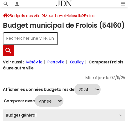
Budgets des villes
Meurthe-et-Moselle
Frolois
Budget municipal de Frolois (54160)
Budget 2024
Voir aussi :
Méréville
Pierreville
Xeuilley
Comparer Frolois
à une autre ville
Mise à jour le 07/11/25
Afficher les données budgétaires de
Comparer avec
Budget général