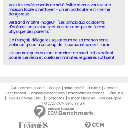
Voici les revêtements de sol à éviter si vous voulez une
maison facile à nettoyer - un en particulier est même
dangereux
Bertrand, maître-nageur : "Les principaux accidents
d'enfants en piscine sont dus au manque de forme
physique des parents"
Ce Français déloge les squatteurs de sa maison sans
violence grâce à un coup de fil particulièrement malin
Les neurologues en sont certains : ce sport est excellent
pour le cerveau et quelques minutes régulières suffisent
Qui sommes-nous ?
L'équipe
Notre société
Publicité
Contact
Recrutement
Données personnelles
Paramétrer les cookies
Gérer Utiq
Tous les articles
RSS
Corrections
Mentions légales
Groupe Figaro
© 2025 CCM Benchmark