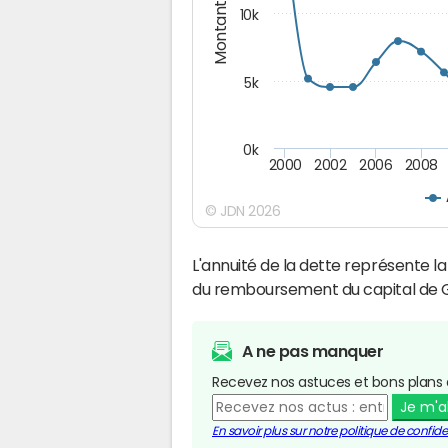
Montants (€)
10k
5k
0k
2000
2002
2006
2008
© JDN 2026
L'annuité de la dette représente 
du remboursement du capital de G
A ne pas manquer
Recevez nos astuces et bons plans 
Je m'
En savoir plus sur notre politique de confiden