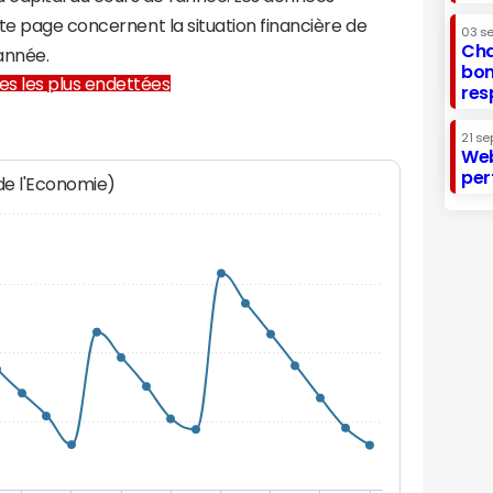
te page concernent la situation financière de
03 s
Cha
année.
bon
lles les plus endettées
res
21 se
Web
per
 de l'Economie)