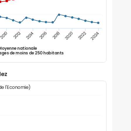
2010
2012
2014
2016
2018
2020
2022
2024
Moyenne nationale
ages de moins de 250 habitants
lez
 de l'Economie)