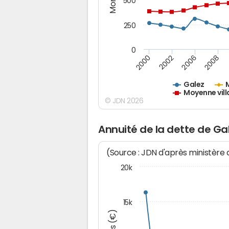
500
250
0
2000
2002
2006
2008
Galez
Moyenne vill
© JDN 2026
Annuité de la dette de Ga
(Source : JDN d'après ministère
20k
15k