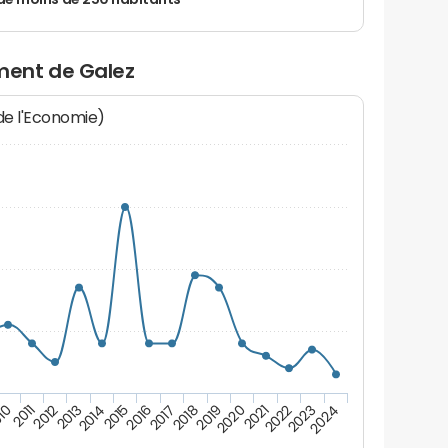
de moins de 250 habitants
ment de Galez
 de l'Economie)
10
2011
2012
2013
2014
2015
2016
2017
2018
2019
2020
2021
2022
2023
2024