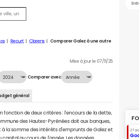
pos
Recurt
Clarens
Comparer Galez à une autre
Mise à jour le 07/11/25
Comparer avec
udget général
fonction de deux critères : l'encours de la dette,
FO
commune des Hautes-Pyrénées doit aux banques,
aut à la somme des intérêts d'emprunts de Galez et
27 a
Goo
apital au cours de l'année. Les données