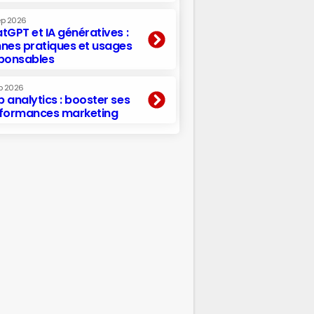
ep 2026
tGPT et IA génératives :
nes pratiques et usages
ponsables
p 2026
 analytics : booster ses
formances marketing