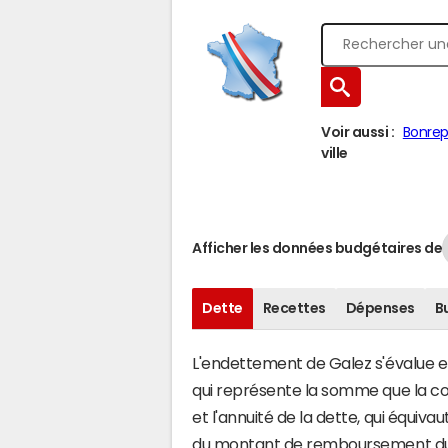
Voir aussi :
Bonre
ville
Afficher les données budgétaires de
Dette
Recettes
Dépenses
B
L'endettement de Galez s'évalue en 
qui représente la somme que la 
et l'annuité de la dette, qui équiv
du montant de remboursement du c