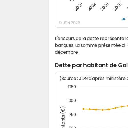
2008
2006
2002
2000
© JDN 2026
L'encours de la dette représente
banques. La somme présentée ci-de
décembre.
Dette par habitant de Ga
(Source : JDN d'après ministère
1250
1000
Montants (€)
750