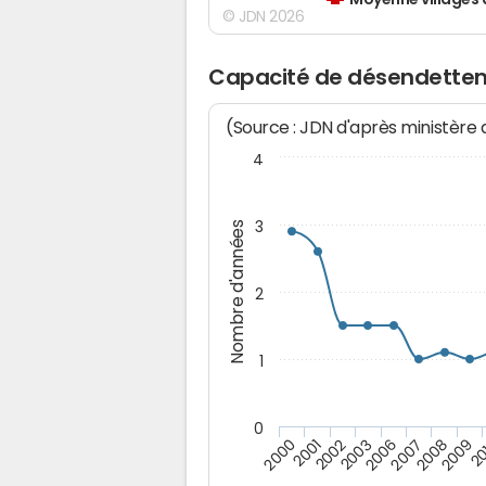
Moyenne villages 
© JDN 2026
Capacité de désendette
(Source : JDN d'après ministère
4
3
Nombre d'années
2
1
0
2009
20
2000
2001
2002
2003
2006
2007
2008