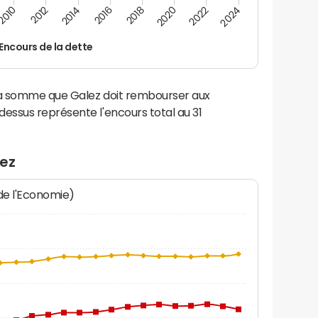
2016
2014
2012
2010
2024
2022
2020
2018
Encours de la dette
 la somme que Galez doit rembourser aux
ssus représente l'encours total au 31
lez
 de l'Economie)