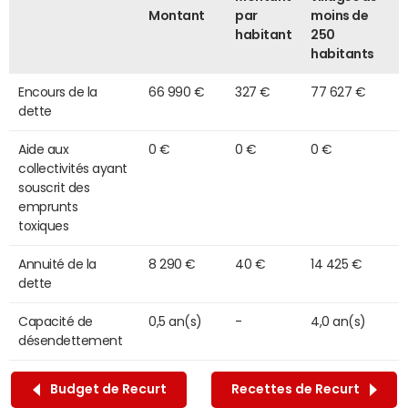
Montant
par
moins de
habitant
250
habitants
Encours de la
66 990 €
327 €
77 627 €
dette
Aide aux
0 €
0 €
0 €
collectivités ayant
souscrit des
emprunts
toxiques
Annuité de la
8 290 €
40 €
14 425 €
dette
Capacité de
0,5 an(s)
-
4,0 an(s)
désendettement
Budget de Recurt
Recettes de Recurt