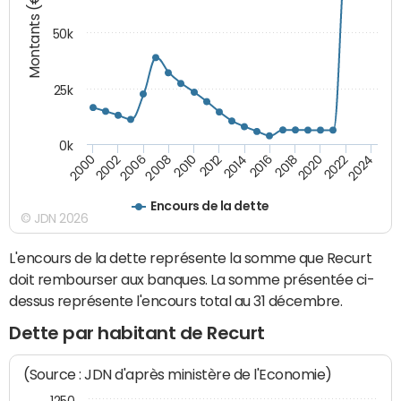
Montants (€)
50k
25k
0k
2024
2002
2010
2016
2022
2000
2008
2014
2020
2006
2012
2018
Encours de la dette
© JDN 2026
L'encours de la dette représente la somme que Recurt
doit rembourser aux banques. La somme présentée ci-
dessus représente l'encours total au 31 décembre.
Dette par habitant de Recurt
(Source : JDN d'après ministère de l'Economie)
1250