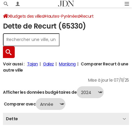
Budgets des villes
Hautes-Pyrénées
Recurt
Dette de Recurt (65330)
Dette au 31/12/2024
Voir aussi :
Tajan
Galez
Monlong
Comparer Recurt à une
autre ville
Mise à jour le 07/11/25
Afficher les données budgétaires de
Comparer avec
Dette