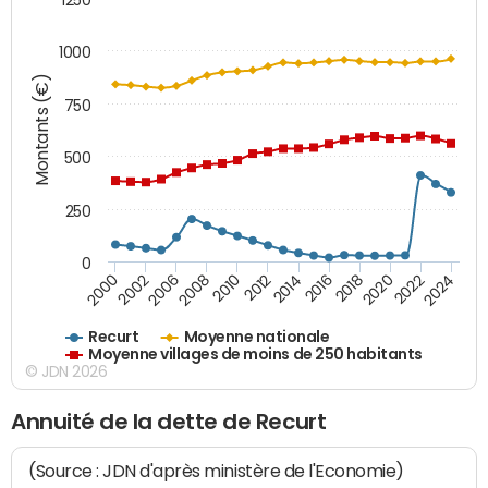
1000
Montants (€)
750
500
250
0
2018
2002
2022
2008
2012
2016
2000
2020
2006
2024
2010
2014
Recurt
Moyenne nationale
Moyenne villages de moins de 250 habitants
© JDN 2026
Annuité de la dette de Recurt
(Source : JDN d'après ministère de l'Economie)