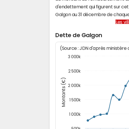
d'endettement qui figurent sur cet
Galgon au 31 décembre de chaque
Les vi
Dette de Galgon
(Source : JDN d'après ministère
3 000k
2 500k
Montants (€)
2 000k
1 500k
1 000k
500k