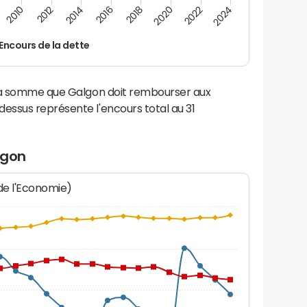
2012
2024
2014
2016
2018
2020
2010
2022
Encours de la dette
 la somme que Galgon doit rembourser aux
ssus représente l'encours total au 31
lgon
 de l'Economie)