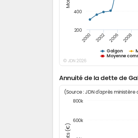
400
200
2000
2002
2006
2008
Galgon
M
Moyenne commu
© JDN 2026
Annuité de la dette de G
(Source : JDN d'après ministère
800k
600k