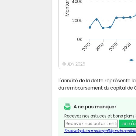
Montants (€)
400k
200k
0k
2000
2008
2006
2002
© JDN 2026
L'annuité de la dette représente 
du remboursement du capital de 
A ne pas manquer
Recevez nos astuces et bons plans 
Je m'
En savoir plus sur notre politique de confiden