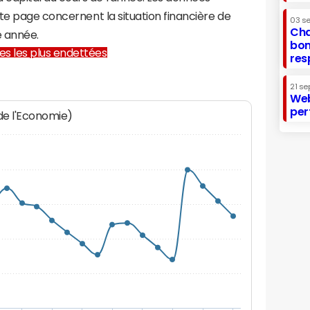
te page concernent la situation financière de
03 s
Cha
 année.
bon
lles les plus endettées
res
21 se
Web
per
 de l'Economie)