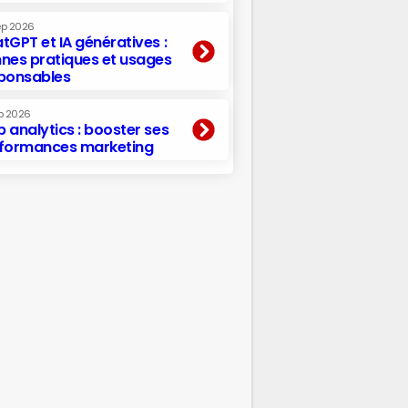
ep 2026
tGPT et IA génératives :
nes pratiques et usages
ponsables
p 2026
 analytics : booster ses
formances marketing