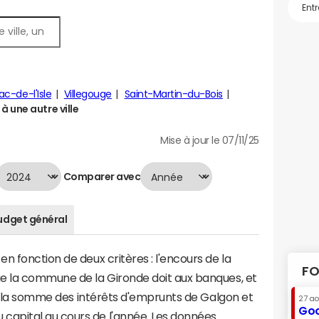
ac-de-l'Isle
Villegouge
Saint-Martin-du-Bois
 une autre ville
Mise à jour le 07/11/25
Comparer avec
udget général
n fonction de deux critères : l'encours de la
FO
e la commune de la Gironde doit aux banques, et
t à la somme des intérêts d'emprunts de Galgon et
27 a
Goo
apital au cours de l'année. Les données