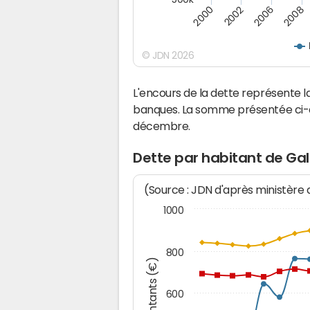
2000
2002
2006
2008
© JDN 2026
L'encours de la dette représente
banques. La somme présentée ci-de
décembre.
Dette par habitant de Ga
(Source : JDN d'après ministère
1000
800
Montants (€)
600