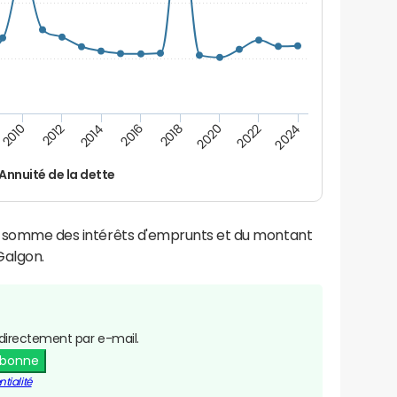
2014
2024
2012
2022
2010
2020
2018
2016
Annuité de la dette
la somme des intérêts d'emprunts et du montant
Galgon.
directement par e-mail.
abonne
tialité